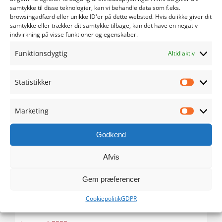
maj 2024
samtykke til disse teknologier, kan vi behandle data som f.eks.
browsingadfærd eller unikke ID'er på dette websted. Hvis du ikke giver dit
samtykke eller trækker dit samtykke tilbage, kan det have en negativ
april 2024
indvirkning på visse funktioner og egenskaber.
Funktionsdygtig
marts 2024
Altid aktiv
februar 2024
Statistikker
Statistik
januar 2024
Marketing
Marketi
december 2023
Godkend
november 2023
Afvis
oktober 2023
Gem præferencer
Cookiepolitik
GDPR
september 2023