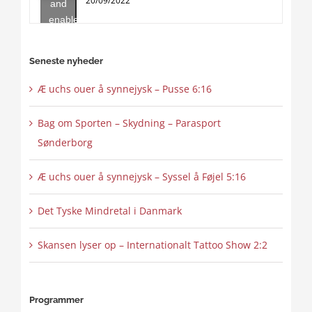
20/09/2022
and
enable
this
content
Seneste nyheder
Æ uchs ouer å synnejysk – Pusse 6:16
Bag om Sporten – Skydning – Parasport
Sønderborg
Æ uchs ouer å synnejysk – Syssel å Føjel 5:16
Det Tyske Mindretal i Danmark
Skansen lyser op – Internationalt Tattoo Show 2:2
Programmer