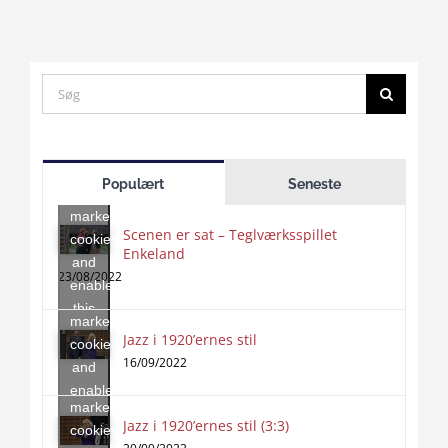
Search
for:
Click
to
Populært
Seneste
accept
marketing
Scenen er sat – Teglværksspillet
cookies
Enkeland
Click
and
to
23/08/2022
enable
accept
this
marketing
content
Jazz i 1920’ernes stil
Click
cookies
to
16/09/2022
and
accept
enable
marketing
this
Jazz i 1920’ernes stil (3:3)
cookies
content