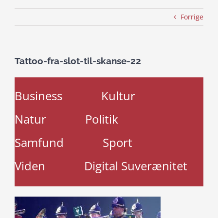
Forrige
Tattoo-fra-slot-til-skanse-22
Business
Kultur
Natur
Politik
Samfund
Sport
Viden
Digital Suverænitet