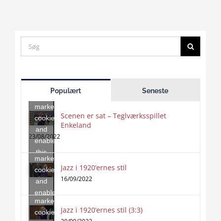
Search
for:
Click
to
Populært
Seneste
accept
marketing
Scenen er sat – Teglværksspillet
cookies
Enkeland
Click
and
to
23/08/2022
enable
accept
this
marketing
content
Jazz i 1920’ernes stil
Click
cookies
to
16/09/2022
and
accept
enable
marketing
this
Jazz i 1920’ernes stil (3:3)
cookies
content