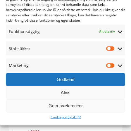
maj 2024
samtykke til disse teknologier, kan vi behandle data som f.eks.
browsingadfærd eller unikke ID'er på dette websted. Hvis du ikke giver dit
samtykke eller trækker dit samtykke tilbage, kan det have en negativ
april 2024
indvirkning på visse funktioner og egenskaber.
Funktionsdygtig
marts 2024
Altid aktiv
februar 2024
Statistikker
Statistik
januar 2024
Marketing
Marketi
december 2023
Godkend
november 2023
Afvis
oktober 2023
Gem præferencer
Cookiepolitik
GDPR
september 2023