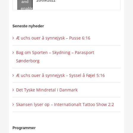
20/09/2022
and
enable
this
content
Seneste nyheder
Æ uchs ouer å synnejysk – Pusse 6:16
Bag om Sporten – Skydning – Parasport
Sønderborg
Æ uchs ouer å synnejysk – Syssel å Føjel 5:16
Det Tyske Mindretal i Danmark
Skansen lyser op – Internationalt Tattoo Show 2:2
Programmer