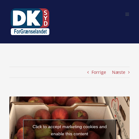
Skip
to
content
Forrige
Næste
View
Larger
Image
Click to accept marketing cookies and
enable this content