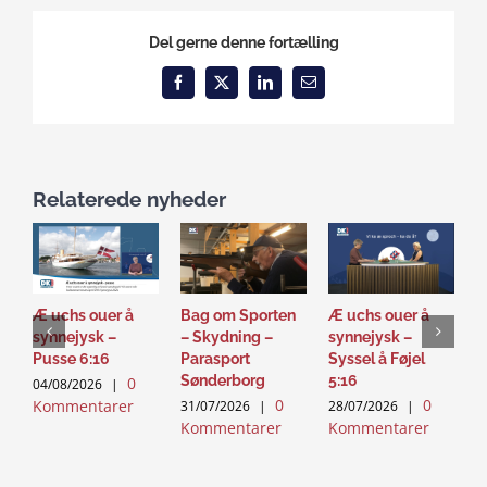
Del gerne denne fortælling
Facebook
X
LinkedIn
Email
Relaterede nyheder
Æ uchs ouer å
Bag om Sporten
Æ uchs ouer å
S
synnejysk –
– Skydning –
synnejysk –
–
Pusse 6:16
Parasport
Syssel å Føjel
T
Sønderborg
5:16
0
04/08/2026
|
2
0
0
Kommentarer
K
31/07/2026
|
28/07/2026
|
Kommentarer
Kommentarer