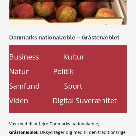
Danmarks nationalæble – Gråstenæblet
Business
Kultur
Natur
Politik
Samfund
Sport
Viden
Digital Suverænitet
Vær med til at fejre Danmarks nationalæble,
Gråstenæblet
. DKsyd tager dig med til den traditionsrige