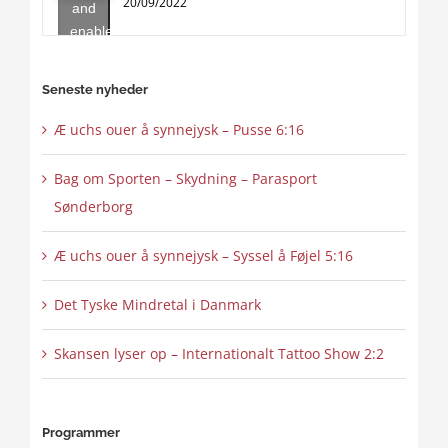
20/09/2022
and
enable
this
content
Seneste nyheder
Æ uchs ouer å synnejysk – Pusse 6:16
Bag om Sporten – Skydning – Parasport
Sønderborg
Æ uchs ouer å synnejysk – Syssel å Føjel 5:16
Det Tyske Mindretal i Danmark
Skansen lyser op – Internationalt Tattoo Show 2:2
Programmer