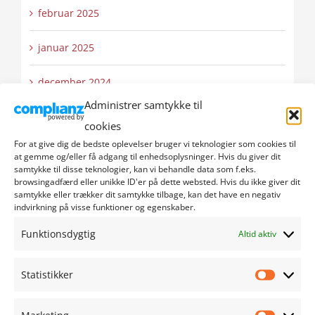
februar 2025
januar 2025
december 2024
Administrer samtykke til
november 2024
cookies
For at give dig de bedste oplevelser bruger vi teknologier som cookies til
oktober 2024
at gemme og/eller få adgang til enhedsoplysninger. Hvis du giver dit
samtykke til disse teknologier, kan vi behandle data som f.eks.
browsingadfærd eller unikke ID'er på dette websted. Hvis du ikke giver dit
september 2024
samtykke eller trækker dit samtykke tilbage, kan det have en negativ
indvirkning på visse funktioner og egenskaber.
august 2024
Funktionsdygtig
Altid aktiv
juli 2024
Statistikker
Statistik
juni 2024
Marketing