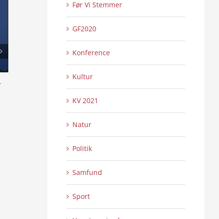
Før Vi Stemmer
GF2020
Konference
Kultur
l
Det Tyske Mindretal i Danmark
Skansen lyser op 
Show 2:2
0 Kommentarer
24/07/2026
|
KV 2021
0 
21/07/2026
|
Natur
Politik
Samfund
Sport