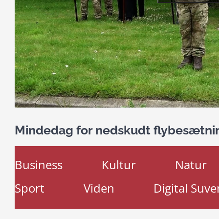
Mindedag for nedskudt flybesætning
Business
Kultur
Natur
Sport
Viden
Digital Suve