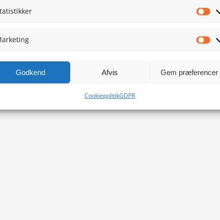
tatistikker
Sta
arketing
Ma
Godkend
Afvis
Gem præferencer
Cookiepolitik
GDPR