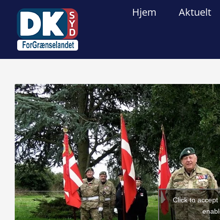
Skip
Hjem
Aktuelt
to
content
View
Larger
Image
Click to accep
enabl