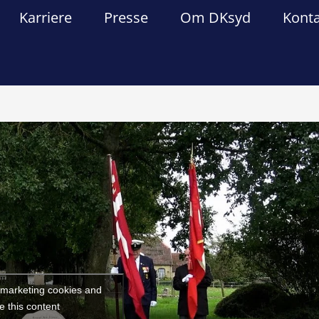
Karriere
Presse
Om DKsyd
Kont
Forrige
Næst
t marketing cookies and
e this content