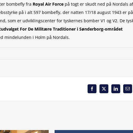
ster bombefly fra
Royal Air Force
på togt er skudt ned på Nordals a
bsstyrke på i alt 597 bombefly, der natten 17/18 august 1943 er på
nd, som er udviklingscenter for tyskernes bomber V1 og V2. De tys
udvalget For De Militære Traditioner i Sønderborg-området
ved mindelunden i Holm på Nordals.
Facebook
X
LinkedIn
Em