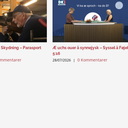
 Skydning – Parasport
Æ uchs ouer å synnejysk – Syssel å Føje
5:16
ommentarer
0 Kommentarer
28/07/2026
|