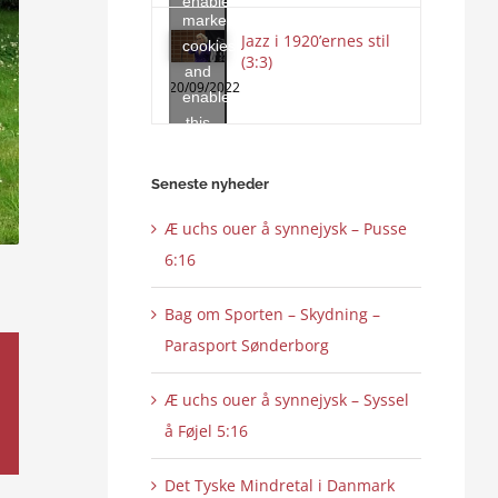
enable
marketing
this
Jazz i 1920’ernes stil
cookies
content
(3:3)
and
20/09/2022
enable
this
content
Seneste nyheder
Æ uchs ouer å synnejysk – Pusse
6:16
Bag om Sporten – Skydning –
Parasport Sønderborg
Æ uchs ouer å synnejysk – Syssel
å Føjel 5:16
Det Tyske Mindretal i Danmark