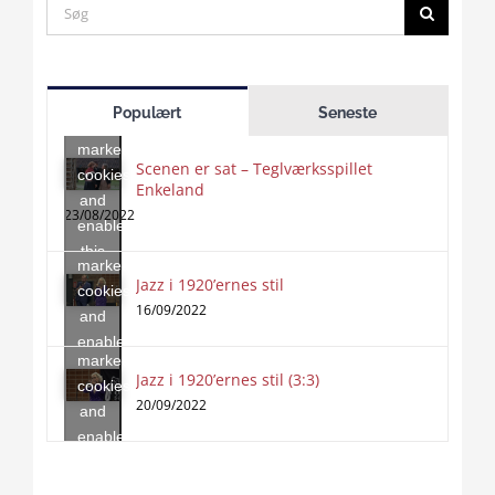
Search
for:
Click
to
Populært
Seneste
accept
marketing
Scenen er sat – Teglværksspillet
cookies
Enkeland
Click
and
to
23/08/2022
enable
accept
this
marketing
content
Jazz i 1920’ernes stil
Click
cookies
to
16/09/2022
and
accept
enable
marketing
this
Jazz i 1920’ernes stil (3:3)
cookies
content
20/09/2022
and
enable
this
content