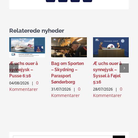
Relaterede nyheder
Æ uchs ouer å
Bag om Sporten
Æ uchs ouer å
S
synnejysk –
– Skydning –
synnejysk –
–
Pusse 6:16
Parasport
Syssel å Føjel
T
Sønderborg
5:16
0
04/08/2026
|
2
0
0
Kommentarer
K
31/07/2026
|
28/07/2026
|
Kommentarer
Kommentarer