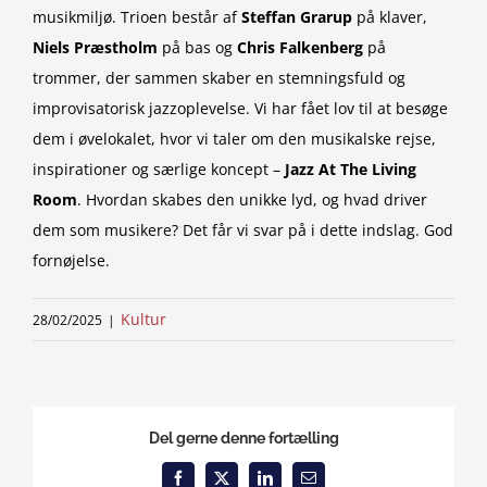
musikmiljø. Trioen består af
Steffan Grarup
på klaver,
Niels Præstholm
på bas og
Chris
Falkenberg
på
trommer, der sammen skaber en stemningsfuld og
improvisatorisk jazzoplevelse. Vi har fået lov til at besøge
dem i øvelokalet, hvor vi taler om den musikalske rejse,
inspirationer og særlige koncept –
Jazz At The Living
Room
. Hvordan skabes den unikke lyd, og hvad driver
dem som musikere? Det får vi svar på i dette indslag. God
fornøjelse.
Kultur
28/02/2025
|
Del gerne denne fortælling
Facebook
X
LinkedIn
Email