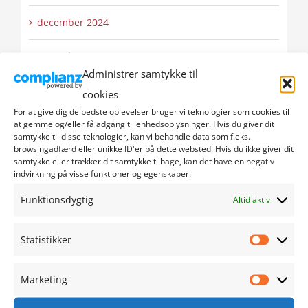
december 2024
november 2024
Administrer samtykke til
oktober 2024
cookies
For at give dig de bedste oplevelser bruger vi teknologier som cookies til
september 2024
at gemme og/eller få adgang til enhedsoplysninger. Hvis du giver dit
samtykke til disse teknologier, kan vi behandle data som f.eks.
browsingadfærd eller unikke ID'er på dette websted. Hvis du ikke giver dit
august 2024
samtykke eller trækker dit samtykke tilbage, kan det have en negativ
indvirkning på visse funktioner og egenskaber.
juli 2024
Funktionsdygtig
Altid aktiv
juni 2024
Statistikker
Statistik
maj 2024
Marketing
Marketi
april 2024