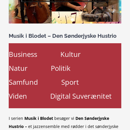
Musik i Blodet – Den Sønderjyske Hustrio
Business
Kultur
Natur
Politik
Samfund
Sport
Viden
Digital Suverænitet
I serien
Musik i Blodet
besøger vi
Den Sønderjyske
Hustrio –
et jazzensemble med rødder i det sønderjyske