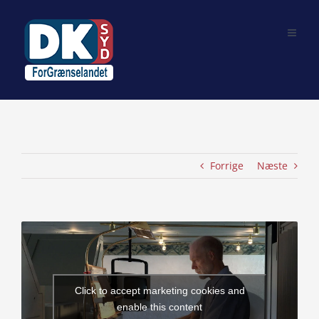
Skip
to
content
Forrige
Næste
View
Larger
Image
Click to accept marketing cookies and
enable this content