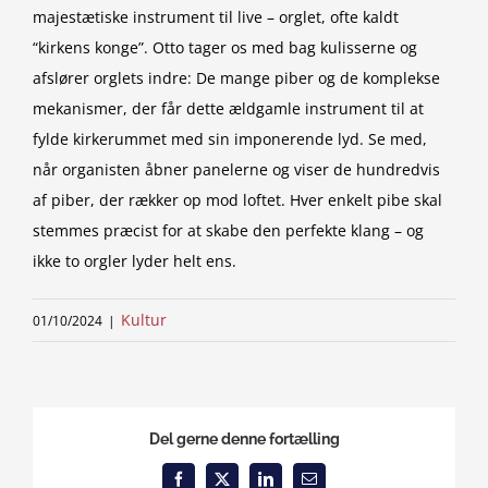
majestætiske instrument til live – orglet, ofte kaldt
“kirkens konge”. Otto tager os med bag kulisserne og
afslører orglets indre: De mange piber og de komplekse
mekanismer, der får dette ældgamle instrument til at
fylde kirkerummet med sin imponerende lyd. Se med,
når organisten åbner panelerne og viser de hundredvis
af piber, der rækker op mod loftet. Hver enkelt pibe skal
stemmes præcist for at skabe den perfekte klang – og
ikke to orgler lyder helt ens.
Kultur
01/10/2024
|
Del gerne denne fortælling
Facebook
X
LinkedIn
Email