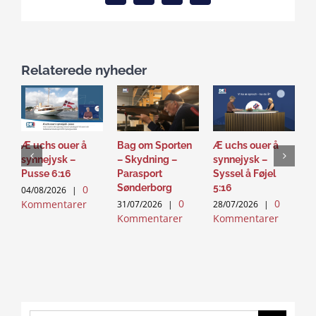
Relaterede nyheder
Æ uchs ouer å
Bag om Sporten
Æ uchs ouer å
S
synnejysk –
– Skydning –
synnejysk –
–
Pusse 6:16
Parasport
Syssel å Føjel
T
Sønderborg
5:16
0
04/08/2026
|
2
0
0
Kommentarer
K
31/07/2026
|
28/07/2026
|
Kommentarer
Kommentarer