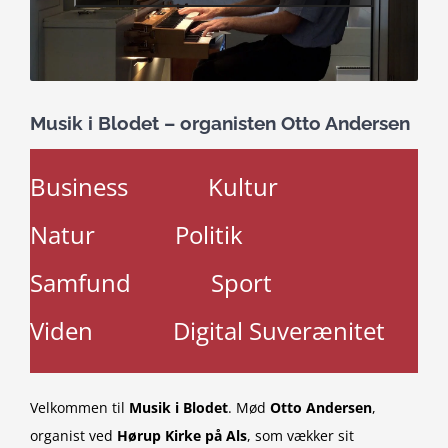
Musik i Blodet – organisten Otto Andersen
Business
Kultur
Natur
Politik
Samfund
Sport
Viden
Digital Suverænitet
Velkommen til
Musik i Blodet
. Mød
Otto Andersen
,
organist ved
Hørup Kirke på Als
, som vækker sit