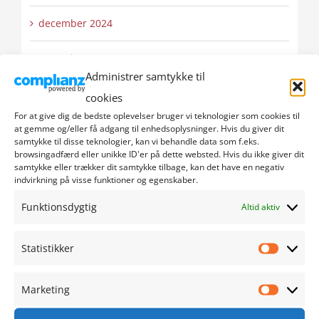
december 2024
november 2024
Administrer samtykke til
oktober 2024
cookies
For at give dig de bedste oplevelser bruger vi teknologier som cookies til
september 2024
at gemme og/eller få adgang til enhedsoplysninger. Hvis du giver dit
samtykke til disse teknologier, kan vi behandle data som f.eks.
browsingadfærd eller unikke ID'er på dette websted. Hvis du ikke giver dit
august 2024
samtykke eller trækker dit samtykke tilbage, kan det have en negativ
indvirkning på visse funktioner og egenskaber.
juli 2024
Funktionsdygtig
Altid aktiv
juni 2024
Statistikker
Statistik
maj 2024
Marketing
Marketi
april 2024