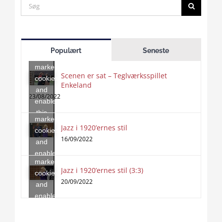
Search
for:
Click
to
Populært
Seneste
accept
marketing
Scenen er sat – Teglværksspillet
cookies
Enkeland
Click
and
to
23/08/2022
enable
accept
this
marketing
content
Jazz i 1920’ernes stil
Click
cookies
to
16/09/2022
and
accept
enable
marketing
this
Jazz i 1920’ernes stil (3:3)
cookies
content
20/09/2022
and
enable
this
content