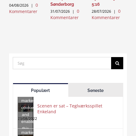
Sønderborg
5:16
0
04/08/2026
|
2
0
0
Kommentarer
K
31/07/2026
|
28/07/2026
|
Kommentarer
Kommentarer
Search
for:
Click
to
Populært
Seneste
accept
marketing
Scenen er sat – Teglværksspillet
cookies
Enkeland
Click
and
to
23/08/2022
enable
accept
this
marketing
content