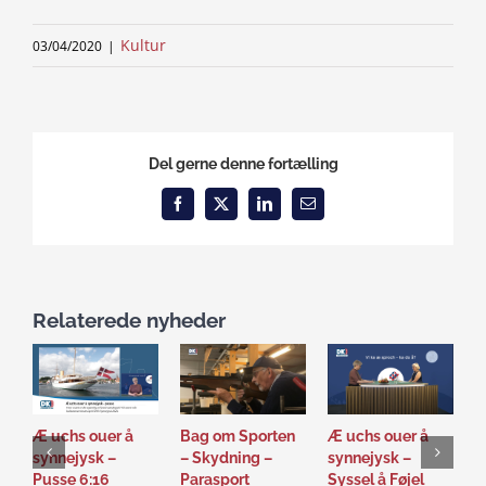
Kultur
03/04/2020
|
Del gerne denne fortælling
Facebook
X
LinkedIn
Email
Relaterede nyheder
Æ uchs ouer å
Bag om Sporten
Æ uchs ouer å
S
synnejysk –
– Skydning –
synnejysk –
–
Pusse 6:16
Parasport
Syssel å Føjel
T