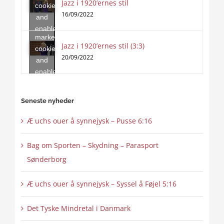
Jazz i 1920’ernes stil
Click
cookies
to
16/09/2022
and
accept
enable
marketing
this
Jazz i 1920’ernes stil (3:3)
cookies
content
20/09/2022
and
enable
this
content
Seneste nyheder
Æ uchs ouer å synnejysk – Pusse 6:16
Bag om Sporten – Skydning – Parasport
Sønderborg
Æ uchs ouer å synnejysk – Syssel å Føjel 5:16
Det Tyske Mindretal i Danmark