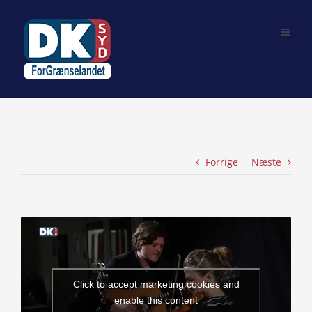
Skip
to
content
Forrige
Næste
View
Larger
Image
Click to accept marketing cookies and
enable this content