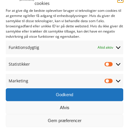
cookies
juli 2024
For at give dig de bedste oplevelser bruger vi teknologier som cookies til
at gemme og/eller få adgang til enhedsoplysninger. Hvis du giver dit
samtykke til disse teknologier, kan vi behandle data som f.eks.
juni 2024
browsingadfærd eller unikke ID'er på dette websted. Hvis du ikke giver dit
samtykke eller trækker dit samtykke tilbage, kan det have en negativ
maj 2024
indvirkning på visse funktioner og egenskaber.
Funktionsdygtig
Altid aktiv
april 2024
marts 2024
Statistikker
Statistik
februar 2024
Marketing
Marketi
januar 2024
Godkend
december 2023
Afvis
november 2023
Gem præferencer