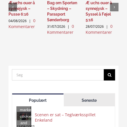
Æ uchs ouer å
Bag om Sporten
Æ uchs ouer å
D
synnejysk –
– Skydning –
synnejysk –
M
Pusse 6:16
Parasport
Syssel å Føjel
D
Sønderborg
5:16
0
04/08/2026
|
2
0
0
Kommentarer
K
31/07/2026
|
28/07/2026
|
Kommentarer
Kommentarer
Search
for:
Click
to
Populært
Seneste
accept
marketing
Scenen er sat – Teglværksspillet
cookies
Enkeland
Click
and
to
23/08/2022