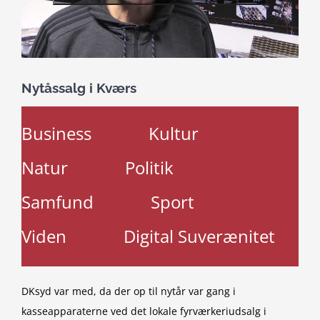
Nytåssalg i Kværs
Business
Kultur
Natur
Politik
Samfund
Sport
Viden
Digital Suverænitet
DKsyd var med, da der op til nytår var gang i
kasseapparaterne ved det lokale fyrværkeriudsalg i