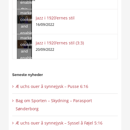
enable
accept
this
marketing
content
Jazz i 1920’ernes stil
Click
cookies
to
16/09/2022
and
accept
enable
marketing
this
Jazz i 1920’ernes stil (3:3)
cookies
content
20/09/2022
and
enable
this
content
Seneste nyheder
Æ uchs ouer å synnejysk – Pusse 6:16
Bag om Sporten – Skydning – Parasport
Sønderborg
Æ uchs ouer å synnejysk – Syssel å Føjel 5:16