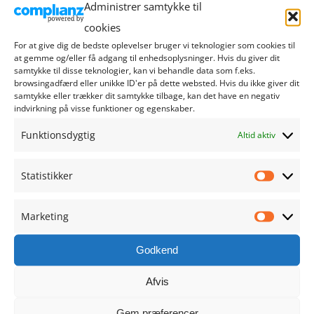
Administrer samtykke til
august 2024
cookies
For at give dig de bedste oplevelser bruger vi teknologier som cookies til
juli 2024
at gemme og/eller få adgang til enhedsoplysninger. Hvis du giver dit
samtykke til disse teknologier, kan vi behandle data som f.eks.
browsingadfærd eller unikke ID'er på dette websted. Hvis du ikke giver dit
juni 2024
samtykke eller trækker dit samtykke tilbage, kan det have en negativ
indvirkning på visse funktioner og egenskaber.
maj 2024
Funktionsdygtig
Altid aktiv
april 2024
Statistikker
Statistik
marts 2024
Marketing
Marketi
februar 2024
Godkend
januar 2024
Afvis
december 2023
Gem præferencer