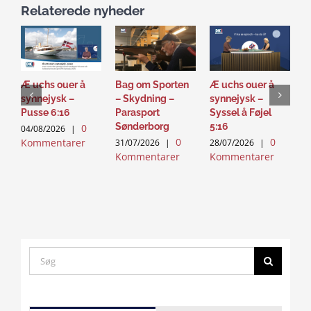
Relaterede nyheder
Æ uchs ouer å
Bag om Sporten
Æ uchs ouer å
S
synnejysk –
– Skydning –
synnejysk –
–
Pusse 6:16
Parasport
Syssel å Føjel
T
Sønderborg
5:16
0
04/08/2026
|
2
0
0
Kommentarer
K
31/07/2026
|
28/07/2026
|
Kommentarer
Kommentarer
Search
for:
Click