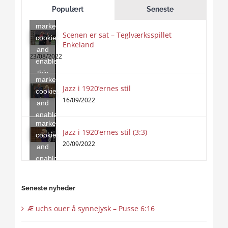
to
Populært
Seneste
accept
marketing
Scenen er sat – Teglværksspillet
cookies
Enkeland
Click
and
to
23/08/2022
enable
accept
this
marketing
content
Jazz i 1920’ernes stil
Click
cookies
to
16/09/2022
and
accept
enable
marketing
this
Jazz i 1920’ernes stil (3:3)
cookies
content
20/09/2022
and
enable
this
content
Seneste nyheder
Æ uchs ouer å synnejysk – Pusse 6:16