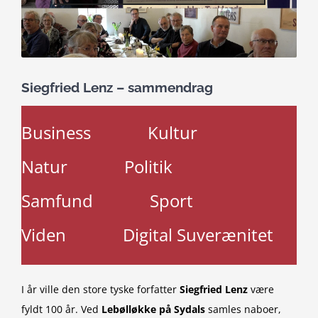
Siegfried Lenz – sammendrag
Business
Kultur
Natur
Politik
Samfund
Sport
Viden
Digital Suverænitet
I år ville den store tyske forfatter
Siegfried Lenz
være
fyldt 100 år. Ved
Lebølløkke på Sydals
samles naboer,