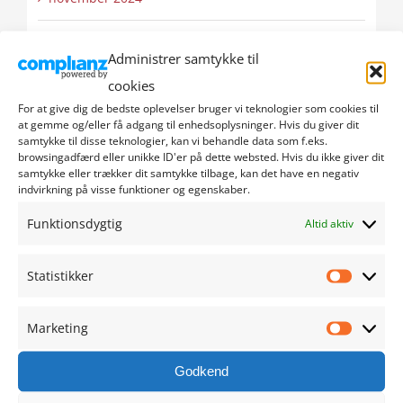
oktober 2024
Administrer samtykke til
cookies
september 2024
For at give dig de bedste oplevelser bruger vi teknologier som cookies til
at gemme og/eller få adgang til enhedsoplysninger. Hvis du giver dit
august 2024
samtykke til disse teknologier, kan vi behandle data som f.eks.
browsingadfærd eller unikke ID'er på dette websted. Hvis du ikke giver dit
samtykke eller trækker dit samtykke tilbage, kan det have en negativ
juli 2024
indvirkning på visse funktioner og egenskaber.
juni 2024
Funktionsdygtig
Altid aktiv
maj 2024
Statistikker
Statistik
april 2024
Marketing
Marketi
marts 2024
Godkend
februar 2024