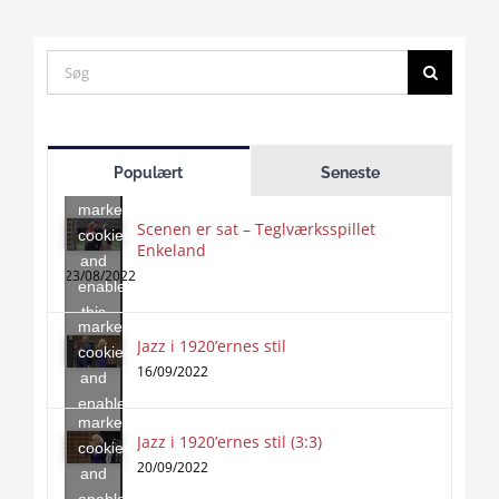
Search
for:
Click
to
Populært
Seneste
accept
marketing
Scenen er sat – Teglværksspillet
cookies
Enkeland
Click
and
to
23/08/2022
enable
accept
this
marketing
content
Jazz i 1920’ernes stil
Click
cookies
to
16/09/2022
and
accept
enable
marketing
this
Jazz i 1920’ernes stil (3:3)
cookies
content
20/09/2022
and
enable