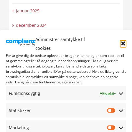
januar 2025
december 2024
Administrer samtykke til
november 2024
cookies
oktober 2024
For at give dig de bedste oplevelser bruger vi teknologier som cookies til
at gemme og/eller få adgang til enhedsoplysninger. Hvis du giver dit
samtykke til disse teknologier, kan vi behandle data som f.eks.
september 2024
browsingadfærd eller unikke ID'er på dette websted. Hvis du ikke giver dit
samtykke eller trækker dit samtykke tilbage, kan det have en negativ
indvirkning på visse funktioner og egenskaber.
august 2024
Funktionsdygtig
Altid aktiv
juli 2024
Statistikker
juni 2024
Statistik
maj 2024
Marketing
Marketi