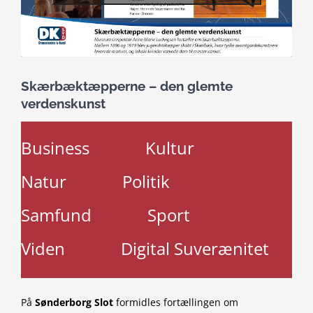
Skærbæktæpperne – den glemte
verdenskunst
Business
Kultur
Natur
Politik
Samfund
Sport
Viden
Digital Suverænitet
På
Sønderborg Slot
formidles fortællingen om