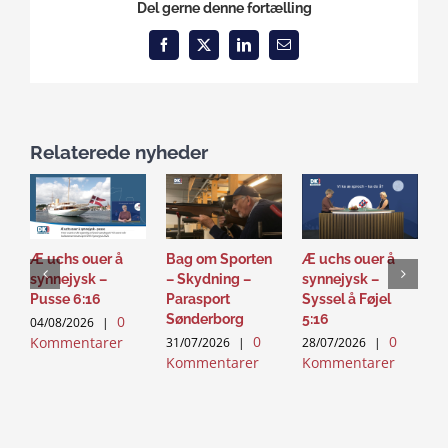
Del gerne denne fortælling
Facebook
X
LinkedIn
Email
Relaterede nyheder
Æ uchs ouer å
Bag om Sporten
Æ uchs ouer å
S
synnejysk –
– Skydning –
synnejysk –
–
Pusse 6:16
Parasport
Syssel å Føjel
T
Sønderborg
5:16
0
04/08/2026
|
2
0
0
Kommentarer
K
31/07/2026
|
28/07/2026
|
Kommentarer
Kommentarer