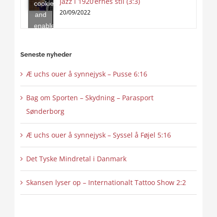
Jazz i 1920’ernes stil (3:3)
cookies
content
20/09/2022
and
enable
this
content
Seneste nyheder
Æ uchs ouer å synnejysk – Pusse 6:16
Bag om Sporten – Skydning – Parasport
Sønderborg
Æ uchs ouer å synnejysk – Syssel å Føjel 5:16
Det Tyske Mindretal i Danmark
Skansen lyser op – Internationalt Tattoo Show 2:2