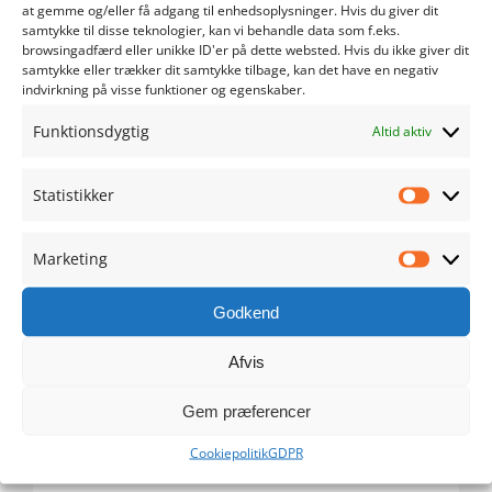
at gemme og/eller få adgang til enhedsoplysninger. Hvis du giver dit
samtykke til disse teknologier, kan vi behandle data som f.eks.
maj 2024
browsingadfærd eller unikke ID'er på dette websted. Hvis du ikke giver dit
samtykke eller trækker dit samtykke tilbage, kan det have en negativ
indvirkning på visse funktioner og egenskaber.
april 2024
Funktionsdygtig
Altid aktiv
marts 2024
Statistikker
februar 2024
Statistik
januar 2024
Marketing
Marketi
december 2023
Godkend
november 2023
Afvis
Gem præferencer
oktober 2023
Cookiepolitik
GDPR
september 2023