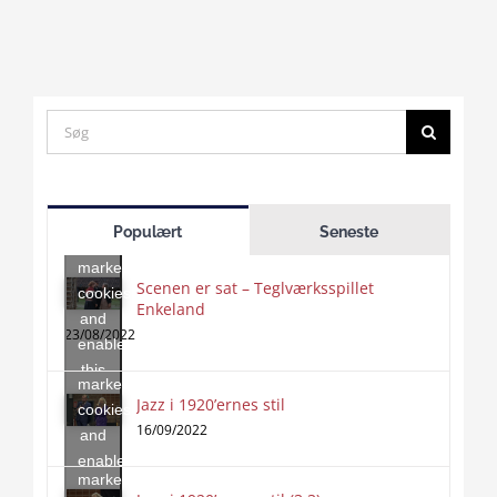
Search
for:
Click
to
Populært
Seneste
accept
marketing
Scenen er sat – Teglværksspillet
cookies
Enkeland
Click
and
to
23/08/2022
enable
accept
this
marketing
content
Jazz i 1920’ernes stil
Click
cookies
to
16/09/2022
and
accept
enable
marketing
this