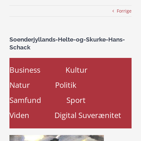
Forrige
Soenderjyllands-Helte-og-Skurke-Hans-
Schack
Business
Kultur
Natur
Politik
Samfund
Sport
Viden
Digital Suverænitet