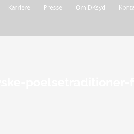
Karriere
Presse
Om DKsyd
Kont
ske-poelsetraditioner-