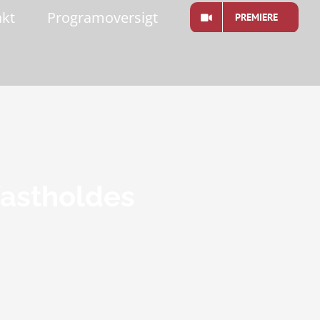
akt
Programoversigt
PREMIERE
fastholdes