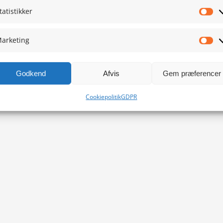
tatistikker
Sta
arketing
Ma
Godkend
Afvis
Gem præferencer
Cookiepolitik
GDPR