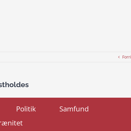
Forr
stholdes
Politik
Samfund
rænitet