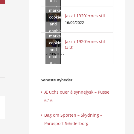
this
accept
content
marketing
Jazz i 1920’ernes stil
Click
cookies
to
16/09/2022
and
accept
enable
marketing
this
Jazz i 1920’ernes stil
cookies
content
(3:3)
and
20/09/2022
enable
this
content
Seneste nyheder
Æ uchs ouer å synnejysk – Pusse
6:16
ail
Bag om Sporten – Skydning –
Parasport Sønderborg