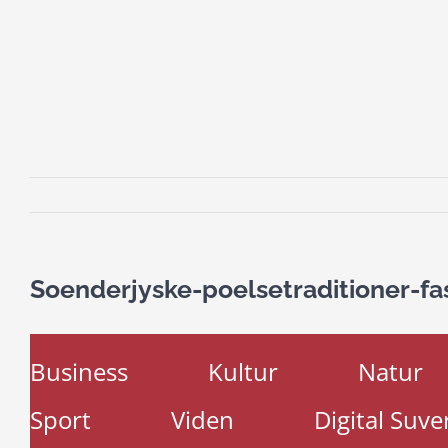
Soenderjyske-poelsetraditioner-fa
Business
Kultur
Natur
Sport
Viden
Digital Suve