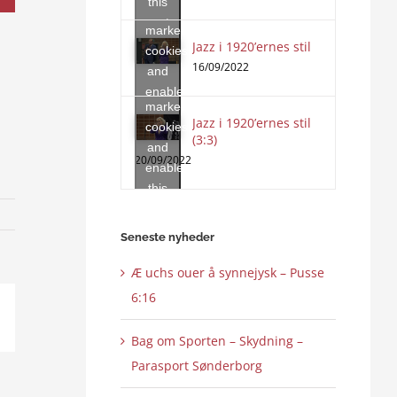
this
accept
content
marketing
Jazz i 1920’ernes stil
Click
cookies
to
16/09/2022
and
accept
enable
marketing
this
Jazz i 1920’ernes stil
cookies
content
(3:3)
and
20/09/2022
enable
this
content
Seneste nyheder
Æ uchs ouer å synnejysk – Pusse
6:16
ail
Bag om Sporten – Skydning –
Parasport Sønderborg