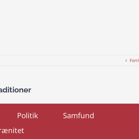
Forr
ditioner
Politik
Samfund
rænitet