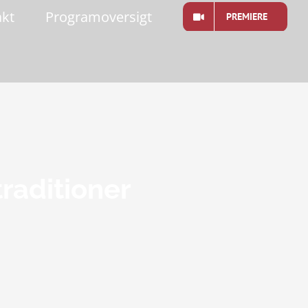
akt
Programoversigt
PREMIERE
raditioner