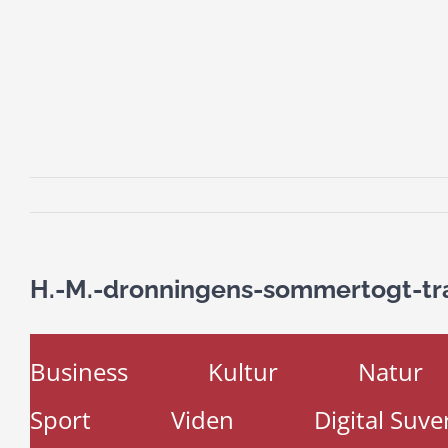
H.-M.-dronningens-sommertogt-tra
Business
Kultur
Natur
Sport
Viden
Digital Suve