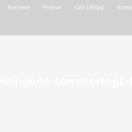
Karriere
Presse
Om DKsyd
Kont
nningens-sommertogt-t