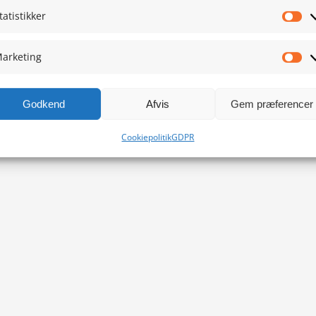
tatistikker
Sta
arketing
Ma
Godkend
Afvis
Gem præferencer
Cookiepolitik
GDPR