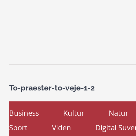
To-praester-to-veje-1-2
Business
Kultur
Natur
Sport
Viden
Digital Suve