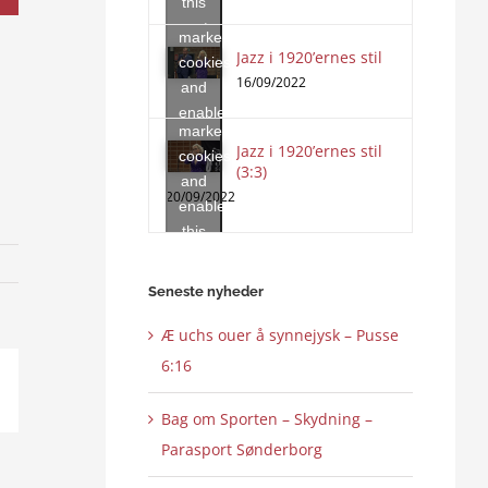
this
accept
content
marketing
Jazz i 1920’ernes stil
Click
cookies
to
16/09/2022
and
accept
enable
marketing
this
Jazz i 1920’ernes stil
cookies
content
(3:3)
and
20/09/2022
enable
this
content
Seneste nyheder
Æ uchs ouer å synnejysk – Pusse
6:16
ail
Bag om Sporten – Skydning –
Parasport Sønderborg