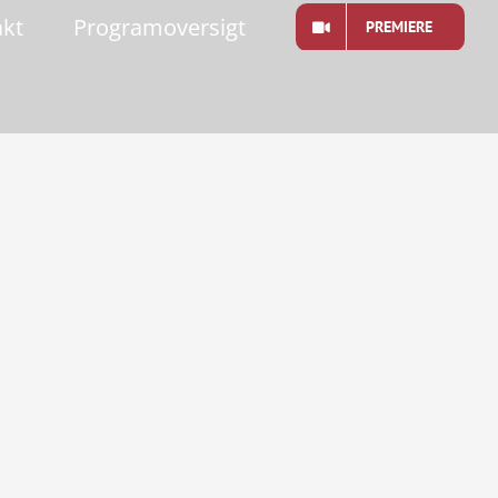
akt
Programoversigt
PREMIERE
2