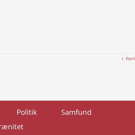
Forr
Politik
Samfund
rænitet