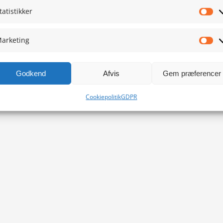
tatistikker
Sta
arketing
Ma
Godkend
Afvis
Gem præferencer
Cookiepolitik
GDPR