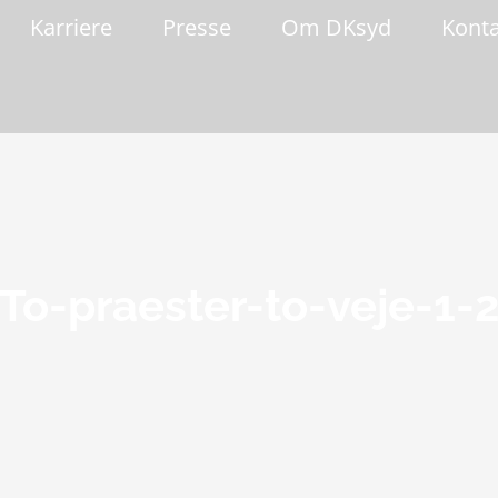
Karriere
Presse
Om DKsyd
Kont
To-praester-to-veje-1-