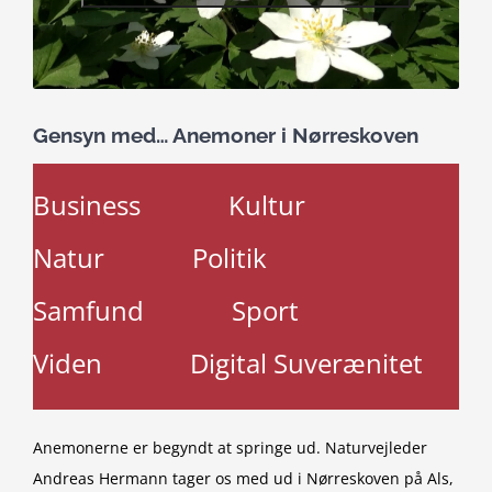
Gensyn med… Anemoner i Nørreskoven
Business
Kultur
Natur
Politik
Samfund
Sport
Viden
Digital Suverænitet
Anemonerne er begyndt at springe ud. Naturvejleder
Andreas Hermann tager os med ud i Nørreskoven på Als,