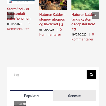
Stormflod – et
katastrofalt
Naturen Kalder –
Naturen kalder –
N
naturfænomen
stenrev, ålegræs
langs kysten
l
0
08/05/2026
|
og havørred 3:3
genopstår livet
g
Kommentarer
2:3
0
06/06/2025
|
1
0
Kommentarer
K
19/05/2025
|
Kommentarer
Search
for:
Click
to
Populært
Seneste
accept
marketing