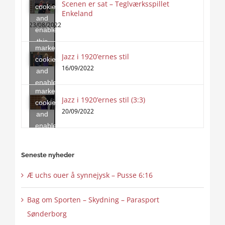
Scenen er sat – Teglværksspillet
cookies
Enkeland
Click
and
to
23/08/2022
enable
accept
this
marketing
content
Jazz i 1920’ernes stil
Click
cookies
to
16/09/2022
and
accept
enable
marketing
this
Jazz i 1920’ernes stil (3:3)
cookies
content
20/09/2022
and
enable
this
content
Seneste nyheder
Æ uchs ouer å synnejysk – Pusse 6:16
Bag om Sporten – Skydning – Parasport
Sønderborg