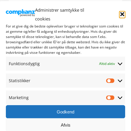
Administrer samtykke til
september 2024
cookies
august 2024
For at give dig de bedste oplevelser bruger vi teknologier som cookies til
at gemme og/eller få adgang til enhedsoplysninger. Hvis du giver dit
samtykke til disse teknologier, kan vi behandle data som f.eks.
juli 2024
browsingadfærd eller unikke ID'er på dette websted. Hvis du ikke giver dit
samtykke eller trækker dit samtykke tilbage, kan det have en negativ
indvirkning på visse funktioner og egenskaber.
juni 2024
Funktionsdygtig
Altid aktiv
maj 2024
Statistikker
april 2024
Statistik
marts 2024
Marketing
Marketi
februar 2024
Godkend
januar 2024
Afvis