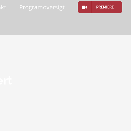
akt
Programoversigt
PREMIERE
ert