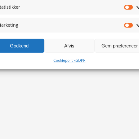
tatistikker
Sta
arketing
Ma
Godkend
Afvis
Gem præferencer
Cookiepolitik
GDPR