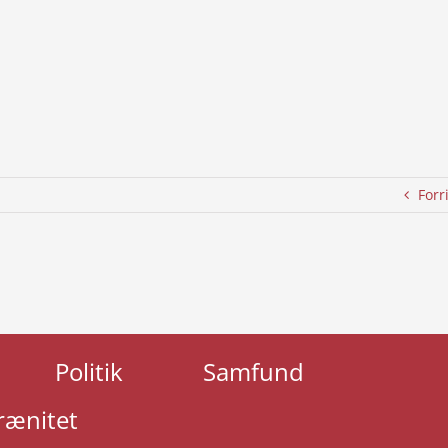
Forr
Politik
Samfund
rænitet