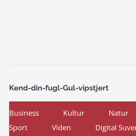
Kend-din-fugl-Gul-vipstjert
Business
Kultur
Natur
Sport
Viden
Digital Suve