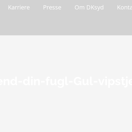
Karriere
Presse
Om DKsyd
Kont
nd-din-fugl-Gul-vipstj