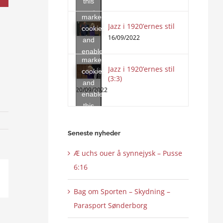
this
accept
content
marketing
Jazz i 1920’ernes stil
Click
cookies
to
16/09/2022
and
accept
enable
marketing
this
Jazz i 1920’ernes stil
cookies
content
(3:3)
and
20/09/2022
enable
this
content
Seneste nyheder
Æ uchs ouer å synnejysk – Pusse
6:16
ail
Bag om Sporten – Skydning –
Parasport Sønderborg