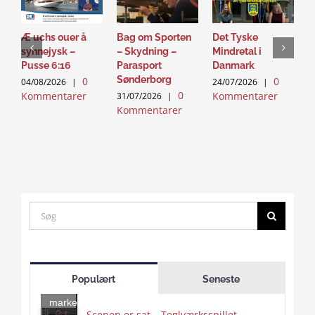
Æ uchs ouer å
Bag om Sporten
Det Tyske
D
synnejysk –
– Skydning –
Mindretal i
J
Pusse 6:16
Parasport
Danmark
2
Sønderborg
0
0
K
04/08/2026
|
24/07/2026
|
0
Kommentarer
Kommentarer
31/07/2026
|
Kommentarer
Search
for:
Click
to
Populært
Seneste
accept
marketing
Scenen er sat – Teglværksspillet