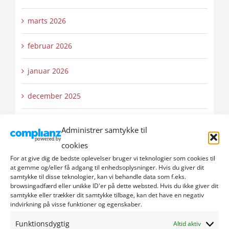
marts 2026
februar 2026
januar 2026
december 2025
november 2025
Administrer samtykke til
cookies
oktober 2025
For at give dig de bedste oplevelser bruger vi teknologier som cookies til
at gemme og/eller få adgang til enhedsoplysninger. Hvis du giver dit
september 2025
samtykke til disse teknologier, kan vi behandle data som f.eks.
browsingadfærd eller unikke ID'er på dette websted. Hvis du ikke giver dit
samtykke eller trækker dit samtykke tilbage, kan det have en negativ
august 2025
indvirkning på visse funktioner og egenskaber.
juli 2025
Funktionsdygtig
Altid aktiv