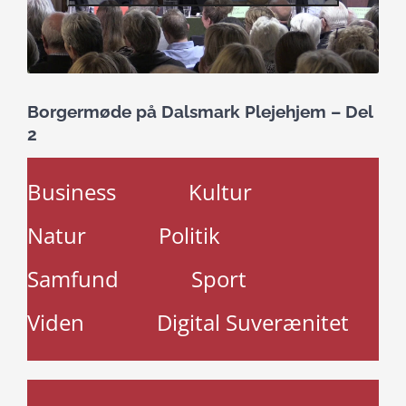
Borgermøde på Dalsmark Plejehjem – Del
2
Business
Kultur
Natur
Politik
Samfund
Sport
Viden
Digital Suverænitet