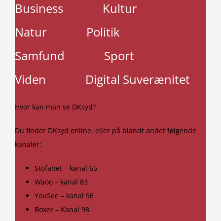
Business
Kultur
Natur
Politik
Samfund
Sport
Viden
Digital Suverænitet
Hvor kan man se DKsyd?
Du finder DKsyd online, eller på blandt andet følgende
kanaler:
Stofanet – kanal 65
Waoo – kanal 83
YouSee – kanal 96
Boxer – Kanal 98