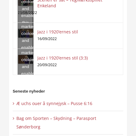
cookies
Enkeland
Click
and
to
23/08/2022
enable
accept
this
marketing
content
Jazz i 1920’ernes stil
Click
cookies
to
16/09/2022
and
accept
enable
marketing
this
Jazz i 1920’ernes stil (3:3)
cookies
content
20/09/2022
and
enable
this
content
Seneste nyheder
Æ uchs ouer å synnejysk – Pusse 6:16
Bag om Sporten – Skydning – Parasport
Sønderborg