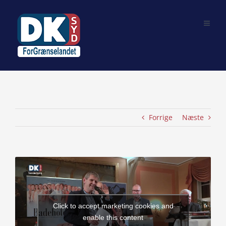
Skip
to
content
Forrige
Næste
View
Larger
Image
Click to accept marketing cookies and
enable this content