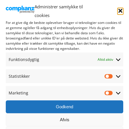
september 2024
Administrer samtykke til
cookies
august 2024
For at give dig de bedste oplevelser bruger vi teknologier som cookies til
at gemme og/eller få adgang til enhedsoplysninger. Hvis du giver dit
juli 2024
samtykke til disse teknologier, kan vi behandle data som f.eks.
browsingadfærd eller unikke ID'er på dette websted. Hvis du ikke giver dit
samtykke eller trækker dit samtykke tilbage, kan det have en negativ
juni 2024
indvirkning på visse funktioner og egenskaber.
Funktionsdygtig
Altid aktiv
maj 2024
april 2024
Statistikker
Statistik
marts 2024
Marketing
Marketi
februar 2024
Godkend
januar 2024
Afvis