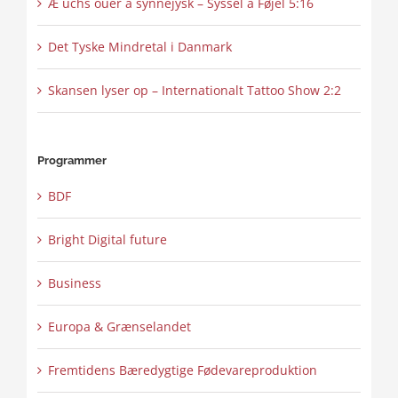
Æ uchs ouer å synnejysk – Syssel å Føjel 5:16
Det Tyske Mindretal i Danmark
Skansen lyser op – Internationalt Tattoo Show 2:2
Programmer
BDF
Bright Digital future
Business
Europa & Grænselandet
Fremtidens Bæredygtige Fødevareproduktion