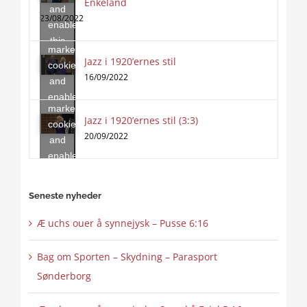
Enkeland
Click
and
to
23/08/2022
enable
accept
this
marketing
content
Jazz i 1920’ernes stil
Click
cookies
to
16/09/2022
and
accept
enable
marketing
this
Jazz i 1920’ernes stil (3:3)
cookies
content
20/09/2022
and
enable
this
content
Seneste nyheder
Æ uchs ouer å synnejysk – Pusse 6:16
Bag om Sporten – Skydning – Parasport
Sønderborg