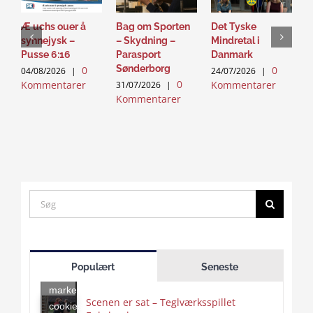
Æ uchs ouer å
Bag om Sporten
Det Tyske
D
synnejysk –
– Skydning –
Mindretal i
J
Pusse 6:16
Parasport
Danmark
2
Sønderborg
0
0
K
04/08/2026
|
24/07/2026
|
0
Kommentarer
Kommentarer
31/07/2026
|
Kommentarer
Search
for:
Click
to
Populært
Seneste
accept
marketing
Scenen er sat – Teglværksspillet
cookies