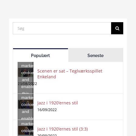
Search
for:
Click
to
Populært
Seneste
accept
marketing
Scenen er sat – Teglværksspillet
cookies
Enkeland
Click
and
to
23/08/2022
enable
accept
this
marketing
content
Jazz i 1920’ernes stil
Click
cookies
to
16/09/2022
and
accept
enable
marketing
this
Jazz i 1920’ernes stil (3:3)
cookies
content
20/09/2022