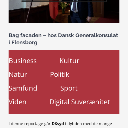
Bag facaden – hos Dansk Generalkonsulat
i Flensborg
Business
Kultur
Natur
Politik
Samfund
Sport
Viden
Digital Suverænitet
I denne reportage går
DKsyd
i dybden med de mange