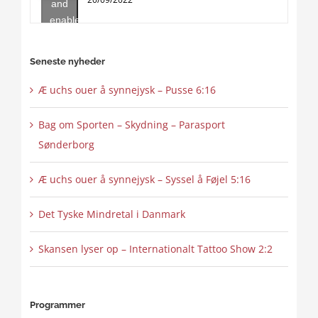
and
enable
this
content
Seneste nyheder
Æ uchs ouer å synnejysk – Pusse 6:16
Bag om Sporten – Skydning – Parasport
Sønderborg
Æ uchs ouer å synnejysk – Syssel å Føjel 5:16
Det Tyske Mindretal i Danmark
Skansen lyser op – Internationalt Tattoo Show 2:2
Programmer