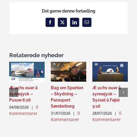
Del gerne denne fortælling
Facebook
X
LinkedIn
Email
Relaterede nyheder
Æ uchs ouer å
Bag om Sporten
Æ uchs ouer å
D
synnejysk –
– Skydning –
synnejysk –
M
Pusse 6:16
Parasport
Syssel å Føjel
D
Sønderborg
5:16
0
04/08/2026
|
2
0
0
Kommentarer
K
31/07/2026
|
28/07/2026
|
Kommentarer
Kommentarer