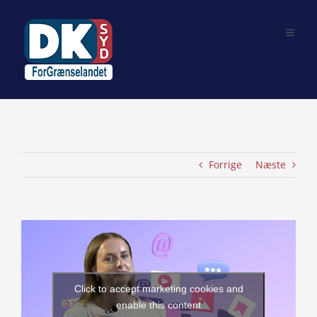
Skip
to
content
Forrige
Næste
View
Larger
Image
Click to accept marketing cookies and
enable this content