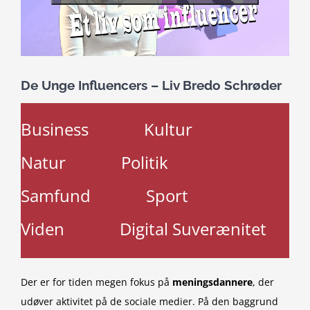
De Unge Influencers – Liv Bredo Schrøder
Business
Kultur
Natur
Politik
Samfund
Sport
Viden
Digital Suverænitet
Der er for tiden megen fokus på
meningsdannere
, der
udøver aktivitet på de sociale medier. På den baggrund