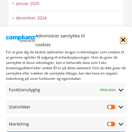
januar 2025
december 2024
november 2024
Administrer samtykke til
cookies
oktober 2024
For at give dig de bedste oplevelser bruger vi teknologier som cookies til
at gemme og/eller få adgang til enhedsoplysninger. Hvis du giver dit
september 2024
samtykke til disse teknologier, kan vi behandle data som f.eks.
browsingadfærd eller unikke ID'er på dette websted. Hvis du ikke giver dit
samtykke eller trækker dit samtykke tilbage, kan det have en negativ
august 2024
indvirkning på visse funktioner og egenskaber.
Funktionsdygtig
Altid aktiv
juli 2024
juni 2024
Statistikker
Statistik
maj 2024
Marketing
Marketi