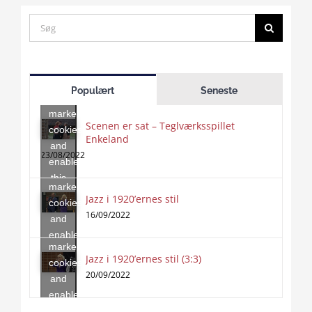
Search
for:
Click
to
Populært
Seneste
accept
marketing
Scenen er sat – Teglværksspillet
cookies
Enkeland
Click
and
to
23/08/2022
enable
accept
this
marketing
content
Jazz i 1920’ernes stil
Click
cookies
to
16/09/2022
and
accept
enable
marketing
this
Jazz i 1920’ernes stil (3:3)
cookies
content
20/09/2022
and
enable
this