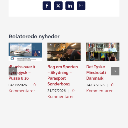
Facebook
X
LinkedIn
Email
Relaterede nyheder
Æ uchs ouer å
Bag om Sporten
Det Tyske
D
synnejysk –
– Skydning –
Mindretal i
J
Pusse 6:16
Parasport
Danmark
2
Sønderborg
0
0
K
04/08/2026
|
24/07/2026
|
0
Kommentarer
Kommentarer
31/07/2026
|
Kommentarer