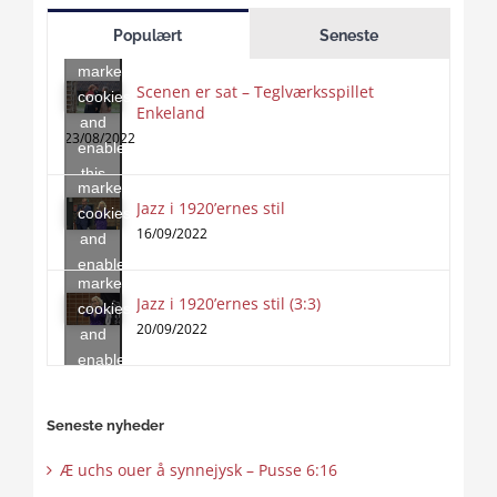
to
Populært
Seneste
accept
marketing
Scenen er sat – Teglværksspillet
cookies
Enkeland
Click
and
to
23/08/2022
enable
accept
this
marketing
content
Jazz i 1920’ernes stil
Click
cookies
to
16/09/2022
and
accept
enable
marketing
this
Jazz i 1920’ernes stil (3:3)
cookies
content
20/09/2022
and
enable
this
content
Seneste nyheder
Æ uchs ouer å synnejysk – Pusse 6:16