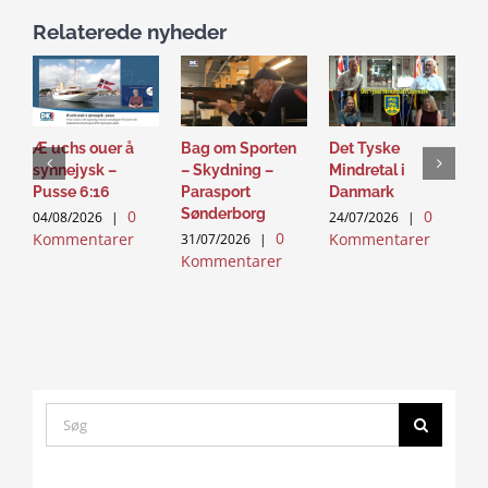
Relaterede nyheder
Æ uchs ouer å
Bag om Sporten
Det Tyske
D
synnejysk –
– Skydning –
Mindretal i
J
Pusse 6:16
Parasport
Danmark
2
Sønderborg
0
0
K
04/08/2026
|
24/07/2026
|
0
Kommentarer
Kommentarer
31/07/2026
|
Kommentarer
Search
for:
Click