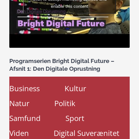
enable this content
Programserien Bright Digital Future –
Afsnit 1: Den Digitale Oprustning
Business
Kultur
Natur
Politik
Samfund
Sport
Viden
Digital Suverænitet