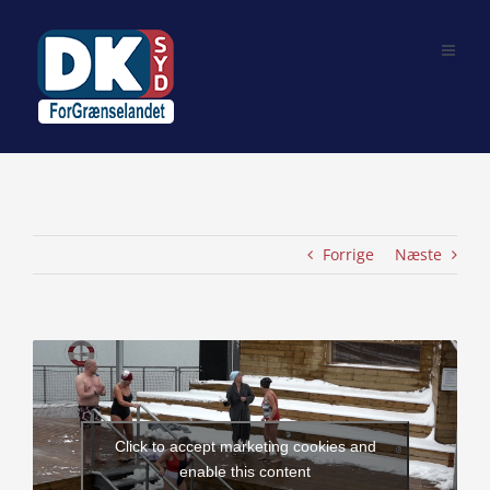
Skip
to
content
Forrige
Næste
View
Larger
Image
Click to accept marketing cookies and
enable this content