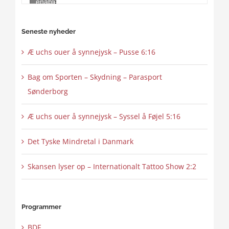
enable
this
content
Seneste nyheder
Æ uchs ouer å synnejysk – Pusse 6:16
Bag om Sporten – Skydning – Parasport
Sønderborg
Æ uchs ouer å synnejysk – Syssel å Føjel 5:16
Det Tyske Mindretal i Danmark
Skansen lyser op – Internationalt Tattoo Show 2:2
Programmer
BDF