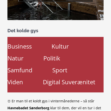
Det kolde gys
Business
Kultur
Natur
Politik
Samfund
Sport
Viden
Digital Suverænitet
☃️ Er man til et koldt gys i vintermånederne – så står
Havnebadet Sønderborg
klar til dem, der vil en tur i det