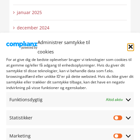
januar 2025
december 2024
Administrer samtykke til
november 2024
cookies
oktober 2024
For at give dig de bedste oplevelser bruger vi teknologier som cookies til
at gemme og/eller få adgang til enhedsoplysninger. Hvis du giver dit
samtykke til disse teknologier, kan vi behandle data som f.eks.
september 2024
browsingadfærd eller unikke ID'er på dette websted. Hvis du ikke giver dit
samtykke eller trækker dit samtykke tilbage, kan det have en negativ
indvirkning på visse funktioner og egenskaber.
august 2024
Funktionsdygtig
Altid aktiv
juli 2024
Statistikker
juni 2024
Statistik
maj 2024
Marketing
Marketi