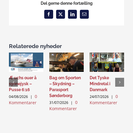
Del gerne denne fortælling
Facebook
X
LinkedIn
Email
Relaterede nyheder
Æ uchs ouer å
Bag om Sporten
Det Tyske
D
synnejysk –
– Skydning –
Mindretal i
J
Pusse 6:16
Parasport
Danmark
2
Sønderborg
0
0
K
04/08/2026
|
24/07/2026
|
0
Kommentarer
Kommentarer
31/07/2026
|
Kommentarer