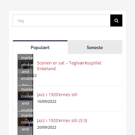
Search
for:
Click
to
Populært
Seneste
accept
marketing
Scenen er sat – Teglværksspillet
cookies
Enkeland
Click
and
to
23/08/2022
enable
accept
this
marketing
content
Jazz i 1920’ernes stil
Click
cookies
to
16/09/2022
and
accept
enable
marketing
this
Jazz i 1920’ernes stil (3:3)
cookies
content
20/09/2022
and