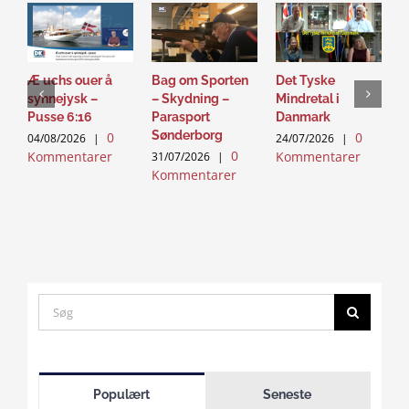
Æ uchs ouer å
Bag om Sporten
Det Tyske
D
synnejysk –
– Skydning –
Mindretal i
J
Pusse 6:16
Parasport
Danmark
2
Sønderborg
0
0
K
04/08/2026
|
24/07/2026
|
0
Kommentarer
Kommentarer
31/07/2026
|
Kommentarer
Search
for:
Click
to
Populært
Seneste
accept