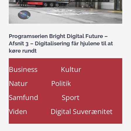
Programserien Bright Digital Future –
Afsnit 3 – Digitalisering får hjulene til at
køre rundt
Business
Kultur
Natur
Politik
Samfund
Sport
Viden
Digital Suverænitet