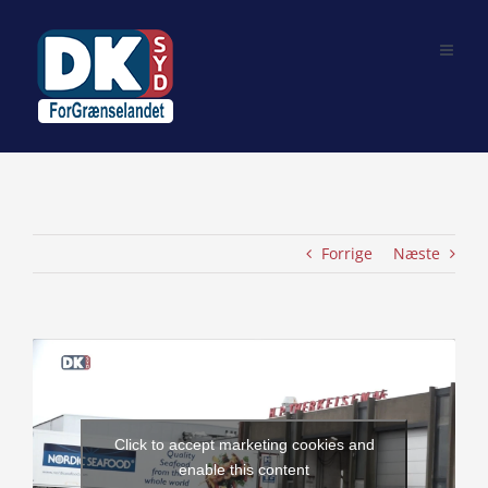
Skip
to
content
Forrige
Næste
View
Larger
Image
Click to accept marketing cookies and
enable this content