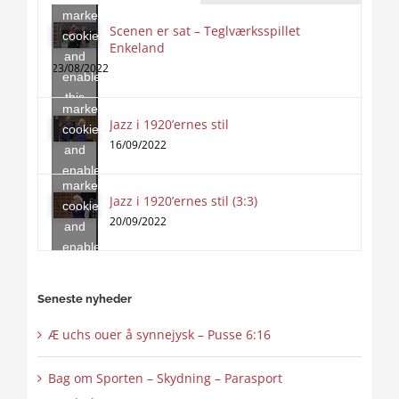
marketing
Scenen er sat – Teglværksspillet
cookies
Enkeland
Click
and
to
23/08/2022
enable
accept
this
marketing
content
Jazz i 1920’ernes stil
Click
cookies
to
16/09/2022
and
accept
enable
marketing
this
Jazz i 1920’ernes stil (3:3)
cookies
content
20/09/2022
and
enable
this
content
Seneste nyheder
Æ uchs ouer å synnejysk – Pusse 6:16
Bag om Sporten – Skydning – Parasport