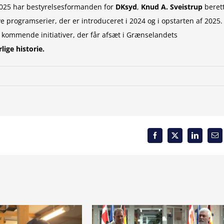
2025 har bestyrelsesformanden for
DKsyd
,
Knud A. Sveistrup
beret
 programserier, der er introduceret i 2024 og i opstarten af 2025.
s kommende initiativer, der får afsæt i Grænselandets
lige historie.
Facebook
X
LinkedIn
Em