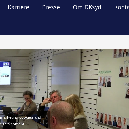
Karriere
Presse
Om DKsyd
Kont
Forrige
Næst
t marketing cookies and
e this content