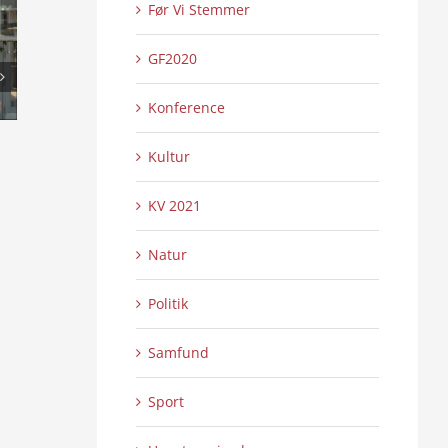
Før Vi Stemmer
GF2020
Konference
Den sidste fra Jutlandia
Elstrup Mølle og
Kultur
0 Kommentarer
0 
26/06/2026
|
23/06/2026
|
KV 2021
Natur
Politik
Samfund
Sport