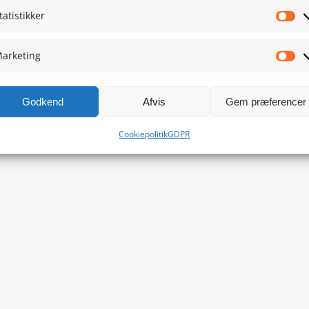
tatistikker
Sta
arketing
Ma
Godkend
Afvis
Gem præferencer
Cookiepolitik
GDPR