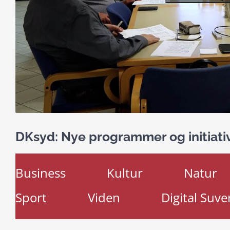
DKsyd: Nye programmer og initiativ
Business
Kultur
Natur
Sport
Viden
Digital Suve