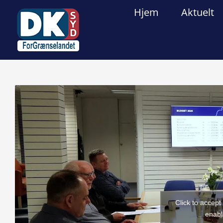
Skip
Hjem
Aktuelt
to
content
View
Larger
Image
Click to accep
enabl