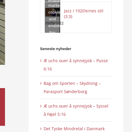
enable
marketing
this
Jazz i 1920’ernes stil
cookies
content
(3:3)
and
20/09/2022
enable
this
content
Seneste nyheder
Æ uchs ouer å synnejysk – Pusse
6:16
Bag om Sporten – Skydning –
Parasport Sønderborg
Æ uchs ouer å synnejysk – Syssel
å Føjel 5:16
Det Tyske Mindretal i Danmark