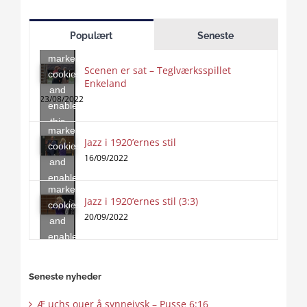
Click
to
Populært
Seneste
accept
marketing
Scenen er sat – Teglværksspillet
cookies
Enkeland
Click
and
to
23/08/2022
enable
accept
this
marketing
content
Jazz i 1920’ernes stil
Click
cookies
to
16/09/2022
and
accept
enable
marketing
this
Jazz i 1920’ernes stil (3:3)
cookies
content
20/09/2022
and
enable
this
content
Seneste nyheder
Æ uchs ouer å synnejysk – Pusse 6:16