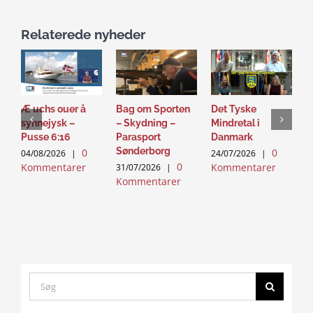
Relaterede nyheder
Æ uchs ouer å
Bag om Sporten
Det Tyske
D
synnejysk –
– Skydning –
Mindretal i
J
Pusse 6:16
Parasport
Danmark
2
Sønderborg
0
0
K
04/08/2026
|
24/07/2026
|
0
Kommentarer
Kommentarer
31/07/2026
|
Kommentarer
Search
for: