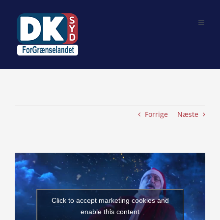
Skip
to
content
Forrige
Næste
View
Larger
Image
Click to accept marketing cookies and
enable this content