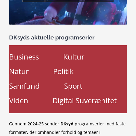
DKsyds aktuelle programserier
Business
Kultur
Natur
Politik
Samfund
Sport
Viden
Digital Suverænitet
Gennem 2024-25 sender
DKsyd
programserier med faste
formater, der omhandler forhold og temaer i