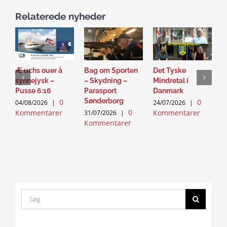
Relaterede nyheder
Æ uchs ouer å
Bag om Sporten
Det Tyske
D
synnejysk –
– Skydning –
Mindretal i
J
Pusse 6:16
Parasport
Danmark
2
Sønderborg
0
0
K
04/08/2026
|
24/07/2026
|
0
Kommentarer
Kommentarer
31/07/2026
|
Kommentarer
Search
for:
Click