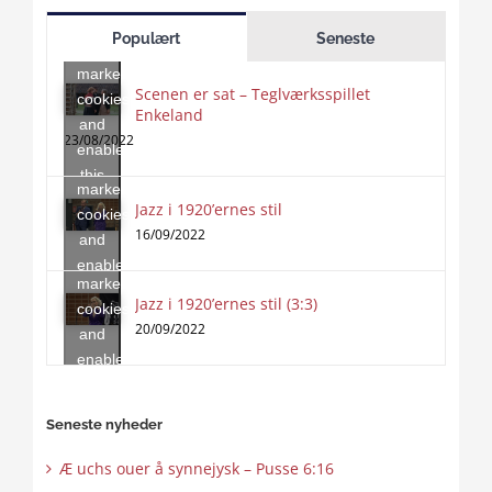
to
Populært
Seneste
accept
marketing
Scenen er sat – Teglværksspillet
cookies
Enkeland
Click
and
to
23/08/2022
enable
accept
this
marketing
content
Jazz i 1920’ernes stil
Click
cookies
to
16/09/2022
and
accept
enable
marketing
this
Jazz i 1920’ernes stil (3:3)
cookies
content
20/09/2022
and
enable
this
content
Seneste nyheder
Æ uchs ouer å synnejysk – Pusse 6:16