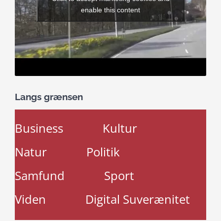
enable this content
Langs grænsen
Business
Kultur
Natur
Politik
Samfund
Sport
Viden
Digital Suverænitet