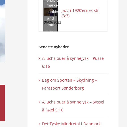
enable
marketing
this
Jazz i 1920’ernes stil
cookies
content
(3:3)
and
20/09/2022
enable
this
content
Seneste nyheder
Æ uchs ouer å synnejysk – Pusse
6:16
Bag om Sporten – Skydning –
Parasport Sønderborg
Æ uchs ouer å synnejysk – Syssel
å Føjel 5:16
Det Tyske Mindretal i Danmark