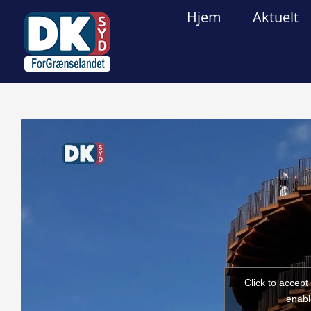
Skip
Hjem
Aktuelt
to
content
View
Larger
Image
Click to accep
enabl