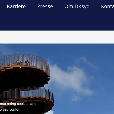
Karriere
Presse
Om DKsyd
Kont
Forrige
Næst
t marketing cookies and
e this content