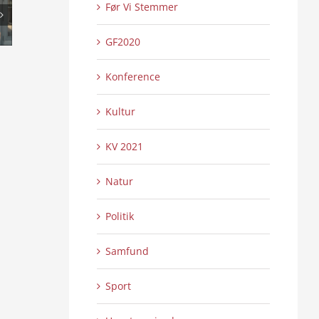
Før Vi Stemmer
GF2020
Den sidste fra Jutlandia
Elstrup Mølle og
0 Kommentarer
0 
Konference
26/06/2026
|
23/06/2026
|
Kultur
KV 2021
Natur
Politik
Samfund
Sport