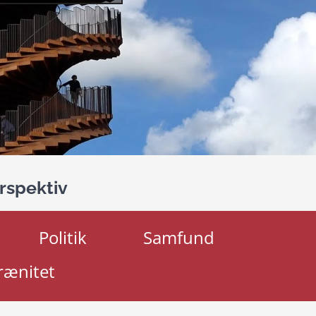
rspektiv
Politik
Samfund
rænitet