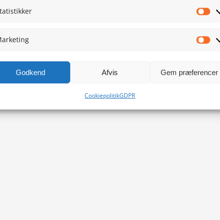
tatistikker
Sta
arketing
Ma
Godkend
Afvis
Gem præferencer
Cookiepolitik
GDPR