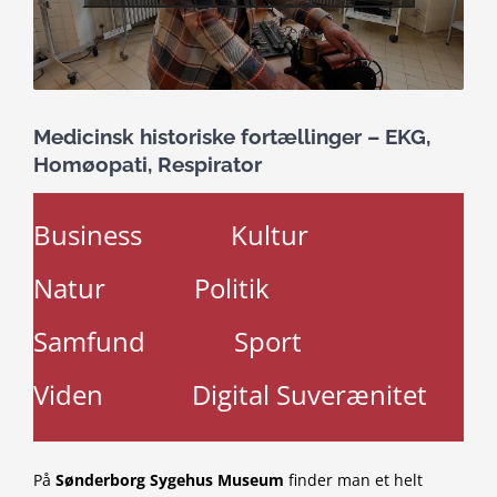
Medicinsk historiske fortællinger – EKG,
Homøopati, Respirator
Business
Kultur
Natur
Politik
Samfund
Sport
Viden
Digital Suverænitet
På
Sønderborg Sygehus Museum
finder man et helt