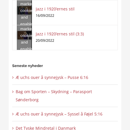
marketing
content
Jazz i 1920’ernes stil
Click
cookies
to
16/09/2022
and
accept
enable
marketing
this
Jazz i 1920’ernes stil (3:3)
cookies
content
20/09/2022
and
enable
this
content
Seneste nyheder
Æ uchs ouer å synnejysk – Pusse 6:16
Bag om Sporten – Skydning – Parasport
Sønderborg
Æ uchs ouer å synnejysk – Syssel å Føjel 5:16
Det Tyske Mindretal i Danmark