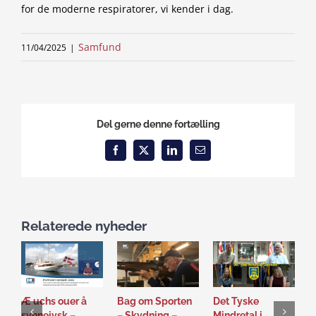
for de moderne respiratorer, vi kender i dag.
Samfund
11/04/2025
|
Del gerne denne fortælling
Facebook
X
LinkedIn
Email
Relaterede nyheder
Æ uchs ouer å
Bag om Sporten
Det Tyske
D
synnejysk –
– Skydning –
Mindretal i
J