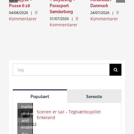
Pusse 6:16
Parasport
Danmark
2
Sønderborg
0
0
K
04/08/2026
|
24/07/2026
|
0
Kommentarer
Kommentarer
31/07/2026
|
Kommentarer
Search
for:
Click
to
Populært
Seneste
accept
marketing
Scenen er sat – Teglværksspillet
cookies
Enkeland
Click
and
to
23/08/2022
enable
accept
this