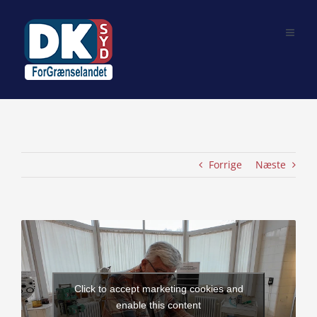
Skip
to
content
Forrige
Næste
View
Larger
Image
Click to accept marketing cookies and
enable this content