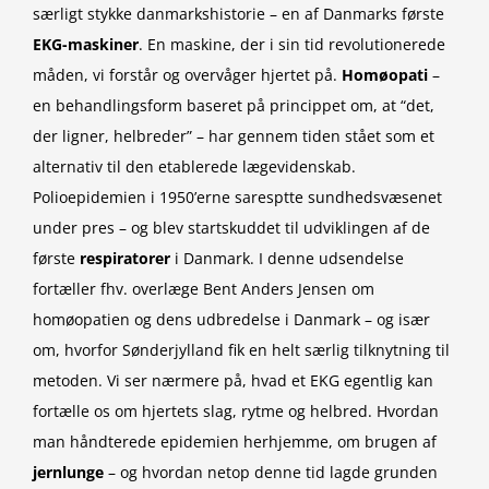
særligt stykke danmarkshistorie – en af Danmarks første
EKG-maskiner
. En maskine, der i sin tid revolutionerede
måden, vi forstår og overvåger hjertet på.
Homøopati
–
en behandlingsform baseret på princippet om, at “det,
der ligner, helbreder” – har gennem tiden stået som et
alternativ til den etablerede lægevidenskab.
Polioepidemien i 1950’erne saresptte sundhedsvæsenet
under pres – og blev startskuddet til udviklingen af de
første
respiratorer
i Danmark. I denne udsendelse
fortæller fhv. overlæge Bent Anders Jensen om
homøopatien og dens udbredelse i Danmark – og især
om, hvorfor Sønderjylland fik en helt særlig tilknytning til
metoden. Vi ser nærmere på, hvad et EKG egentlig kan
fortælle os om hjertets slag, rytme og helbred. Hvordan
man håndterede epidemien herhjemme, om brugen af
jernlunge
– og hvordan netop denne tid lagde grunden