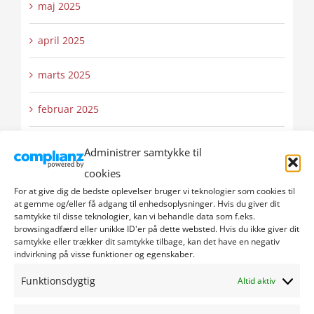
maj 2025
april 2025
marts 2025
februar 2025
januar 2025
Administrer samtykke til
cookies
december 2024
For at give dig de bedste oplevelser bruger vi teknologier som cookies til
at gemme og/eller få adgang til enhedsoplysninger. Hvis du giver dit
november 2024
samtykke til disse teknologier, kan vi behandle data som f.eks.
browsingadfærd eller unikke ID'er på dette websted. Hvis du ikke giver dit
samtykke eller trækker dit samtykke tilbage, kan det have en negativ
oktober 2024
indvirkning på visse funktioner og egenskaber.
Funktionsdygtig
september 2024
Altid aktiv