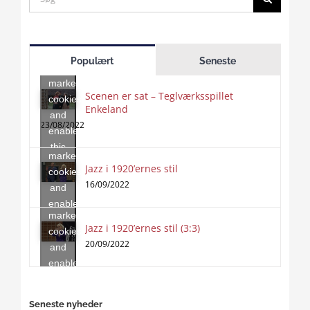
for:
Click
to
Populært
Seneste
accept
marketing
Scenen er sat – Teglværksspillet
cookies
Enkeland
Click
and
to
23/08/2022
enable
accept
this
marketing
content
Jazz i 1920’ernes stil
Click
cookies
to
16/09/2022
and
accept
enable
marketing
this
Jazz i 1920’ernes stil (3:3)
cookies
content
20/09/2022
and
enable
this
content
Seneste nyheder