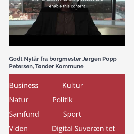
enable this content
Godt Nytår fra borgmester Jørgen Popp
Petersen, Tønder Kommune
Business
Kultur
Natur
Politik
Samfund
Sport
Viden
Digital Suverænitet