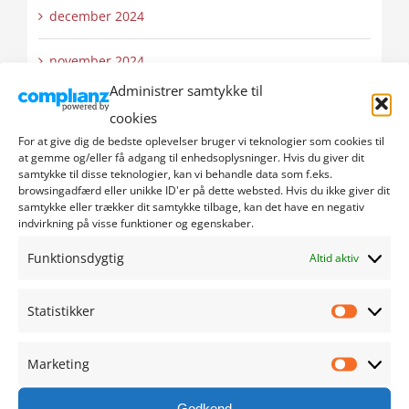
december 2024
november 2024
Administrer samtykke til
oktober 2024
cookies
For at give dig de bedste oplevelser bruger vi teknologier som cookies til
september 2024
at gemme og/eller få adgang til enhedsoplysninger. Hvis du giver dit
samtykke til disse teknologier, kan vi behandle data som f.eks.
browsingadfærd eller unikke ID'er på dette websted. Hvis du ikke giver dit
august 2024
samtykke eller trækker dit samtykke tilbage, kan det have en negativ
indvirkning på visse funktioner og egenskaber.
juli 2024
Funktionsdygtig
Altid aktiv
juni 2024
Statistikker
Statistik
maj 2024
Marketing
april 2024
Marketi
Godkend