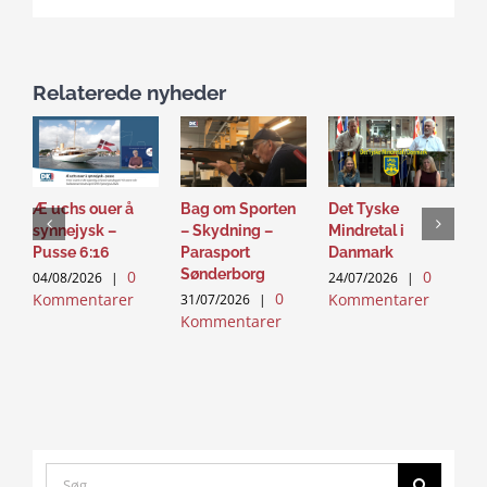
Relaterede nyheder
Æ uchs ouer å
Bag om Sporten
Det Tyske
D
synnejysk –
– Skydning –
Mindretal i
J
Pusse 6:16
Parasport
Danmark
2
Sønderborg
0
0
K
04/08/2026
|
24/07/2026
|
0
Kommentarer
Kommentarer
31/07/2026
|
Kommentarer
Search