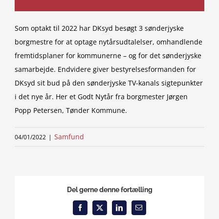
Som optakt til 2022 har DKsyd besøgt 3 sønderjyske
borgmestre for at optage nytårsudtalelser, omhandlende
fremtidsplaner for kommunerne – og for det sønderjyske
samarbejde. Endvidere giver bestyrelsesformanden for
DKsyd sit bud på den sønderjyske TV-kanals sigtepunkter
i det nye år. Her et Godt Nytår fra borgmester Jørgen
Popp Petersen, Tønder Kommune.
Samfund
04/01/2022
|
Del gerne denne fortælling
Facebook
X
LinkedIn
Email