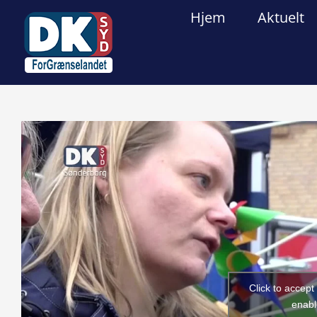
Skip
Hjem
Aktuelt
to
content
View
Larger
Image
Click to accep
enabl