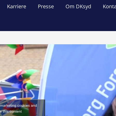
Karriere
Presse
Om DKsyd
Kont
Forrige
Næst
t marketing cookies and
e this content