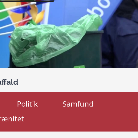
ffald
Politik
Samfund
rænitet