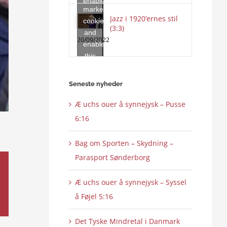
enable
marketing
this
Jazz i 1920’ernes stil
cookies
content
(3:3)
and
20/09/2022
enable
this
content
Seneste nyheder
Æ uchs ouer å synnejysk – Pusse
6:16
Bag om Sporten – Skydning –
Parasport Sønderborg
Æ uchs ouer å synnejysk – Syssel
å Føjel 5:16
Det Tyske Mindretal i Danmark