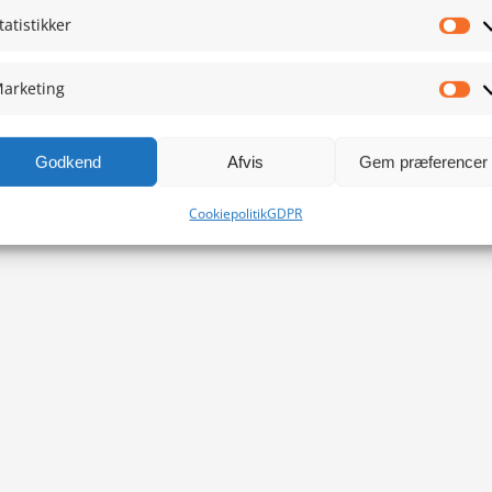
tatistikker
Sta
arketing
Ma
Godkend
Afvis
Gem præferencer
Cookiepolitik
GDPR