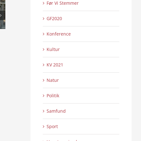
Før Vi Stemmer
GF2020
Konference
Den sidste fra Jutlandia
Elstrup Mølle og
0 Kommentarer
0 
26/06/2026
|
23/06/2026
|
Kultur
KV 2021
Natur
Politik
Samfund
Sport