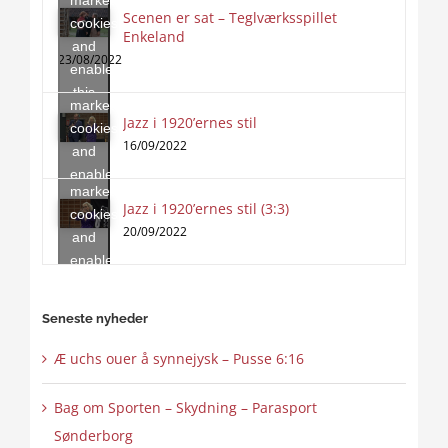
Scenen er sat – Teglværksspillet
cookies
Enkeland
Click
and
to
23/08/2022
enable
accept
this
marketing
content
Jazz i 1920’ernes stil
Click
cookies
to
16/09/2022
and
accept
enable
marketing
this
Jazz i 1920’ernes stil (3:3)
cookies
content
20/09/2022
and
enable
this
content
Seneste nyheder
Æ uchs ouer å synnejysk – Pusse 6:16
Bag om Sporten – Skydning – Parasport
Sønderborg