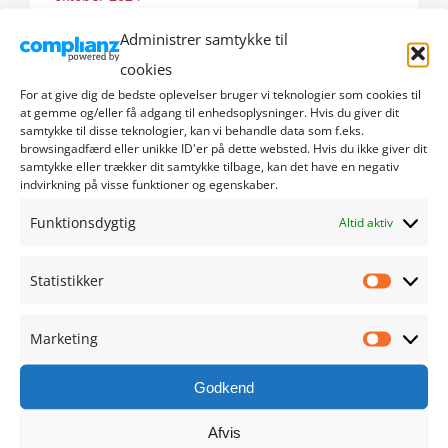
Administrer samtykke til
september 2024
cookies
august 2024
For at give dig de bedste oplevelser bruger vi teknologier som cookies til
at gemme og/eller få adgang til enhedsoplysninger. Hvis du giver dit
samtykke til disse teknologier, kan vi behandle data som f.eks.
juli 2024
browsingadfærd eller unikke ID'er på dette websted. Hvis du ikke giver dit
samtykke eller trækker dit samtykke tilbage, kan det have en negativ
indvirkning på visse funktioner og egenskaber.
juni 2024
Funktionsdygtig
Altid aktiv
maj 2024
Statistikker
april 2024
Statistik
Marketing
marts 2024
Marketi
februar 2024
Godkend
Afvis
januar 2024