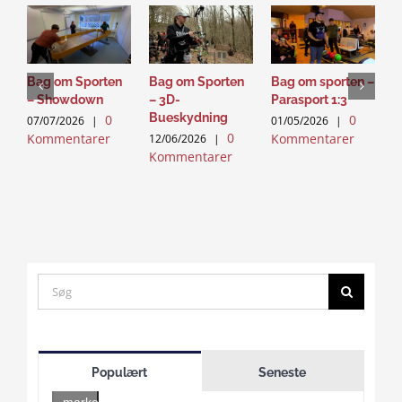
Bag om Sporten
Bag om Sporten
Bag om sporten –
U
– Showdown
– 3D-
Parasport 1:3
h
Bueskydning
i
0
0
07/07/2026
|
01/05/2026
|
0
Kommentarer
Kommentarer
12/06/2026
|
2
Kommentarer
K
Search
for:
Click
to
Populært
Seneste
accept
marketing