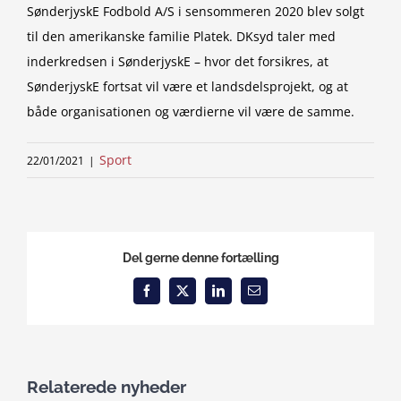
SønderjyskE Fodbold A/S i sensommeren 2020 blev solgt
til den amerikanske familie Platek. DKsyd taler med
inderkredsen i SønderjyskE – hvor det forsikres, at
SønderjyskE fortsat vil være et landsdelsprojekt, og at
både organisationen og værdierne vil være de samme.
Sport
22/01/2021
|
Del gerne denne fortælling
Facebook
X
LinkedIn
Email
Relaterede nyheder