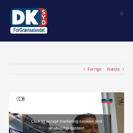
Skip
to
content
Forrige
Næste
View
Larger
Image
Click to accept marketing cookies and
enable this content