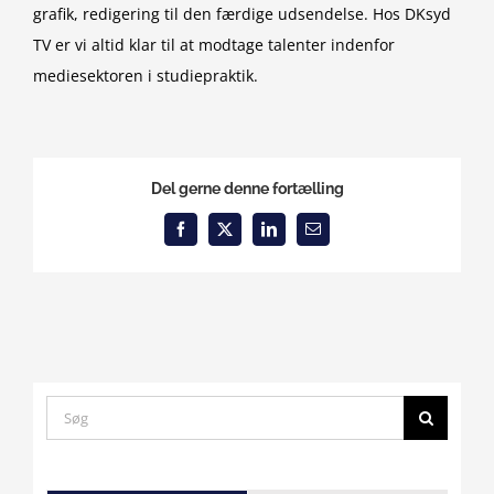
grafik, redigering til den færdige udsendelse. Hos DKsyd
TV er vi altid klar til at modtage talenter indenfor
mediesektoren i studiepraktik.
Del gerne denne fortælling
Facebook
X
LinkedIn
Email
Search
for:
Click