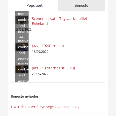
to
Populært
Seneste
accept
marketing
Scenen er sat – Teglværksspillet
cookies
Enkeland
Click
and
to
23/08/2022
enable
accept
this
marketing
content
Jazz i 1920’ernes stil
Click
cookies
to
16/09/2022
and
accept
enable
marketing
this
Jazz i 1920’ernes stil (3:3)
cookies
content
20/09/2022
and
enable
this
content
Seneste nyheder
Æ uchs ouer å synnejysk – Pusse 6:16