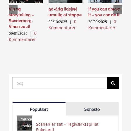
Vin og
90-årig ildsjæl
If you can dream
B
storytelling –
umulig at stoppe
it – you can do it
2
Sønderborg
0
0
K
03/10/2025
|
30/09/2025
|
Vinen 2026
Kommentarer
Kommentarer
0
09/01/2026
|
Kommentarer
Search
for:
Click
to
Populært
Seneste
accept
marketing
Scenen er sat – Teglværksspillet
cookies
Enkeland
Click