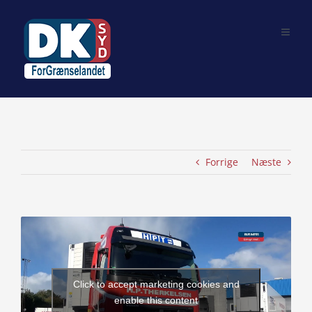
Skip
to
content
Forrige
Næste
View
Larger
Image
Click to accept marketing cookies and
enable this content