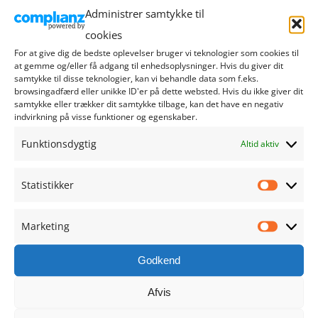
september 2024
Administrer samtykke til
cookies
august 2024
For at give dig de bedste oplevelser bruger vi teknologier som cookies til
at gemme og/eller få adgang til enhedsoplysninger. Hvis du giver dit
juli 2024
samtykke til disse teknologier, kan vi behandle data som f.eks.
browsingadfærd eller unikke ID'er på dette websted. Hvis du ikke giver dit
samtykke eller trækker dit samtykke tilbage, kan det have en negativ
juni 2024
indvirkning på visse funktioner og egenskaber.
maj 2024
Funktionsdygtig
Altid aktiv
april 2024
Statistikker
Statistik
marts 2024
Marketing
Marketi
februar 2024
Godkend
januar 2024
Afvis
december 2023