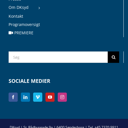
Om DKsyd
Kontakt
Programoversigt
PREMIERE
Search
for:
SOCIALE MEDIER
DKsyd | St. Rådhusgade 9a | 6400 Sønderborg | Tel. +45 7370 9911