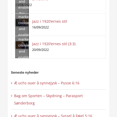
and
to
23/08/2022
enable
accept
this
marketing
content
Jazz i 1920’ernes stil
Click
cookies
to
16/09/2022
and
accept
enable
marketing
this
Jazz i 1920’ernes stil (3:3)
cookies
content
20/09/2022
and
enable
this
content
Seneste nyheder
Æ uchs ouer å synnejysk – Pusse 6:16
Bag om Sporten – Skydning – Parasport
Sønderborg
Æ uchs ouer å synnejysk – Syssel å Føjel 5:16