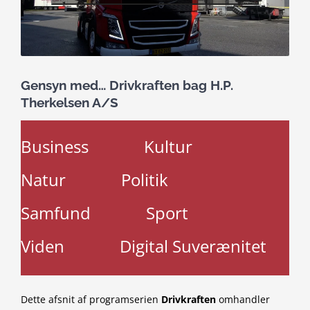
Gensyn med… Drivkraften bag H.P.
Therkelsen A/S
Business
Kultur
Natur
Politik
Samfund
Sport
Viden
Digital Suverænitet
Dette afsnit af programserien
Drivkraften
omhandler