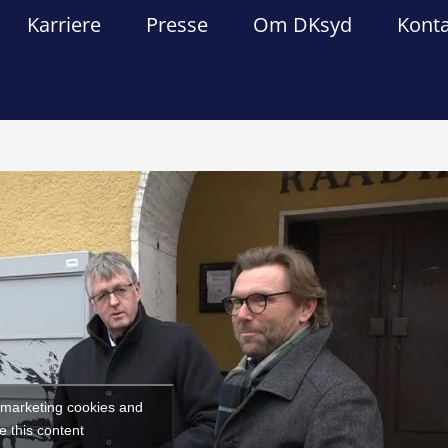
Karriere
Presse
Om DKsyd
Kont
Forrige
Næst
t marketing cookies and
e this content