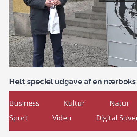
Helt speciel udgave af en nærboks
Business
Kultur
Natur
Sport
Viden
Digital Suve