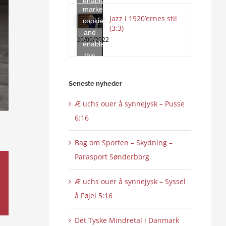
enable
marketing
this
Jazz i 1920’ernes stil
cookies
content
(3:3)
and
20/09/2022
enable
this
content
Seneste nyheder
Æ uchs ouer å synnejysk – Pusse
6:16
Bag om Sporten – Skydning –
Parasport Sønderborg
Æ uchs ouer å synnejysk – Syssel
å Føjel 5:16
Det Tyske Mindretal i Danmark