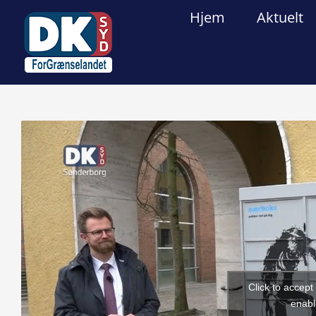
Skip
Hjem
Aktuelt
to
content
View
Larger
Image
Click to accep
enabl