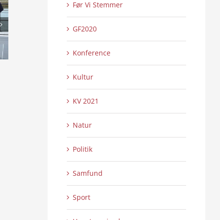
Før Vi Stemmer
GF2020
Konference
Business Power
Eksponering gen
Kultur
kanal
0 Kommentarer
25/06/2025
|
0 
06/02/2025
|
KV 2021
Natur
Politik
Samfund
Sport