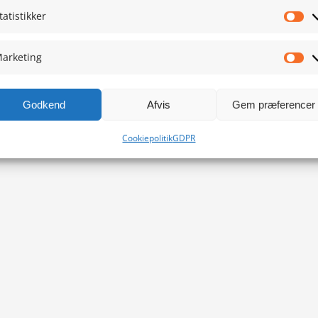
tatistikker
Sta
arketing
Ma
Godkend
Afvis
Gem præferencer
Cookiepolitik
GDPR