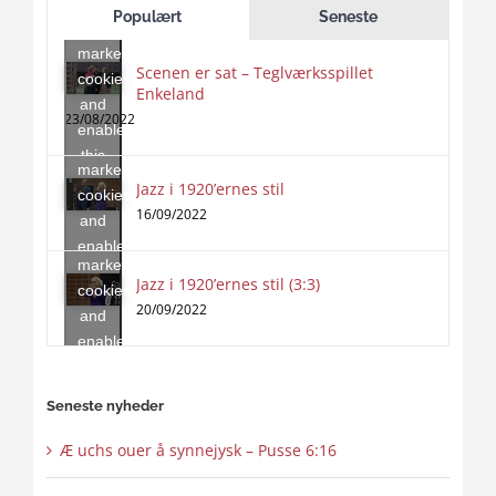
to
Populært
Seneste
accept
marketing
Scenen er sat – Teglværksspillet
cookies
Enkeland
Click
and
to
23/08/2022
enable
accept
this
marketing
content
Jazz i 1920’ernes stil
Click
cookies
to
16/09/2022
and
accept
enable
marketing
this
Jazz i 1920’ernes stil (3:3)
cookies
content
20/09/2022
and
enable
this
content
Seneste nyheder
Æ uchs ouer å synnejysk – Pusse 6:16