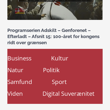
Programserien Adskilt – Genforenet –
Efterladt – Afsnit 15: 100-året for kongens
ridt over grænsen
Business
Kultur
Natur
Politik
Samfund
Sport
Viden
Digital Suverænitet