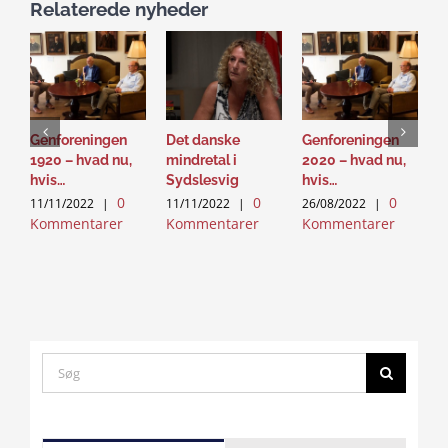
Relaterede nyheder
Genforeningen
Det danske
Genforeningen
G
1920 – hvad nu,
mindretal i
2020 – hvad nu,
m
hvis…
Sydslesvig
hvis…
M
0
0
0
11/11/2022
|
11/11/2022
|
26/08/2022
|
2
Kommentarer
Kommentarer
Kommentarer
K
Search
for:
Click