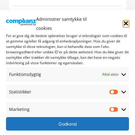
oktober 2024
Administrer samtykke til
cookies
september 2024
For at give dig de bedste oplevelser bruger vi teknologier som cookies til
at gemme og/eller få adgang til enhedsoplysninger. Hvis du giver dit
august 2024
samtykke til disse teknologier, kan vi behandle data som f.eks.
browsingadfærd eller unikke ID'er på dette websted. Hvis du ikke giver dit
juli 2024
samtykke eller trækker dit samtykke tilbage, kan det have en negativ
indvirkning på visse funktioner og egenskaber.
juni 2024
Funktionsdygtig
Altid aktiv
maj 2024
Statistikker
Statistik
april 2024
Marketing
Marketi
marts 2024
Godkend
februar 2024