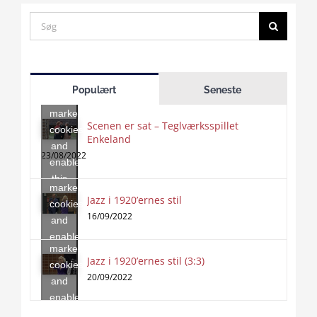
Search
for:
Click
to
Populært
Seneste
accept
marketing
Scenen er sat – Teglværksspillet
cookies
Enkeland
Click
and
to
23/08/2022
enable
accept
this
marketing
content
Jazz i 1920’ernes stil
Click
cookies
to
16/09/2022
and
accept
enable
marketing
this
Jazz i 1920’ernes stil (3:3)
cookies
content
20/09/2022
and
enable
this