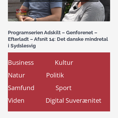
Programserien Adskilt – Genforenet –
Efterladt – Afsnit 14: Det danske mindretal
i Sydslesvig
Business
Kultur
Natur
Politik
Samfund
Sport
Viden
Digital Suverænitet