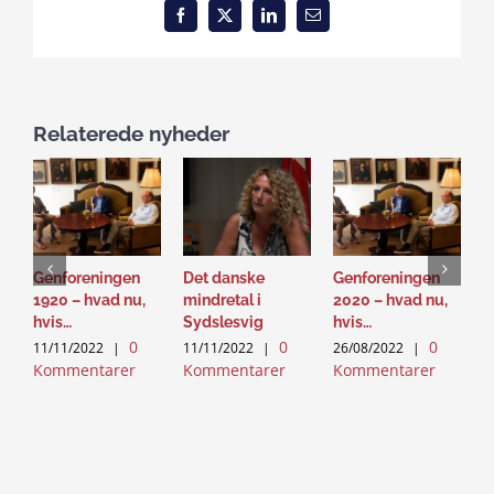
Facebook
X
LinkedIn
Email
Relaterede nyheder
Genforeningen
Det danske
Genforeningen
G
1920 – hvad nu,
mindretal i
2020 – hvad nu,
m
hvis…
Sydslesvig
hvis…
M
0
0
0
11/11/2022
|
11/11/2022
|
26/08/2022
|
2
Kommentarer
Kommentarer
Kommentarer
K