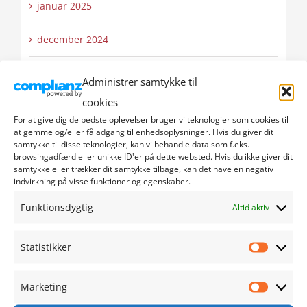
januar 2025
december 2024
november 2024
Administrer samtykke til
cookies
oktober 2024
For at give dig de bedste oplevelser bruger vi teknologier som cookies til
at gemme og/eller få adgang til enhedsoplysninger. Hvis du giver dit
september 2024
samtykke til disse teknologier, kan vi behandle data som f.eks.
browsingadfærd eller unikke ID'er på dette websted. Hvis du ikke giver dit
samtykke eller trækker dit samtykke tilbage, kan det have en negativ
august 2024
indvirkning på visse funktioner og egenskaber.
Funktionsdygtig
juli 2024
Altid aktiv
juni 2024
Statistikker
Statistik
maj 2024
Marketing
Marketi