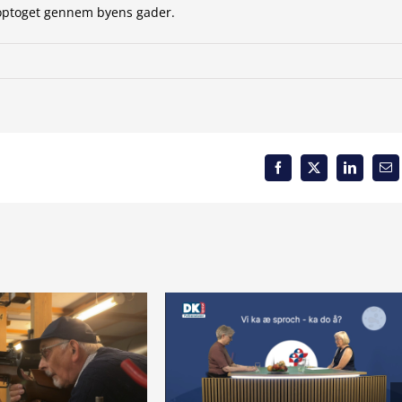
roptoget gennem byens gader.
Facebook
X
LinkedIn
Em