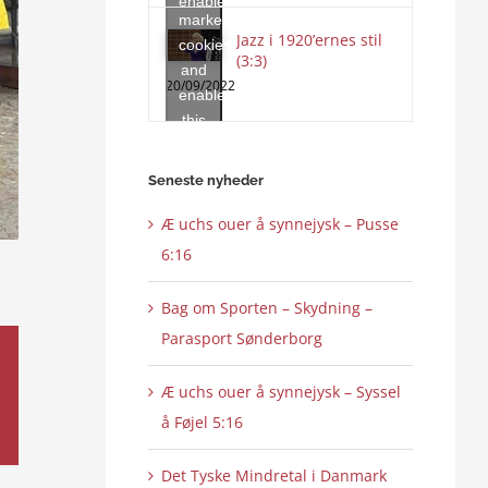
enable
marketing
this
Jazz i 1920’ernes stil
cookies
content
(3:3)
and
20/09/2022
enable
this
content
Seneste nyheder
Æ uchs ouer å synnejysk – Pusse
6:16
Bag om Sporten – Skydning –
Parasport Sønderborg
Æ uchs ouer å synnejysk – Syssel
å Føjel 5:16
Det Tyske Mindretal i Danmark