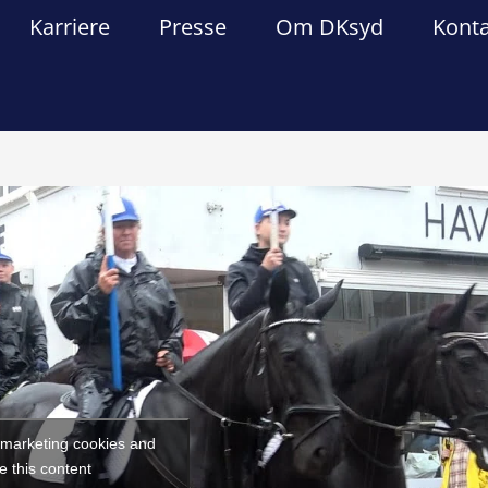
Karriere
Presse
Om DKsyd
Kont
Forrige
Næst
t marketing cookies and
e this content