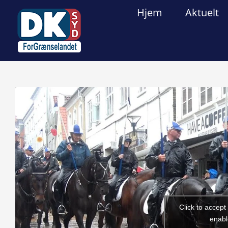
Skip
Hjem
Aktuelt
to
content
View
Larger
Image
Click to accep
enabl