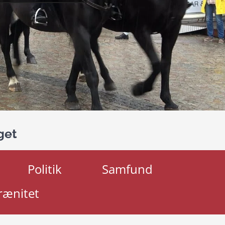
get
Politik
Samfund
rænitet