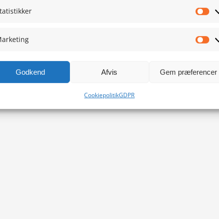
tatistikker
Sta
arketing
Ma
Godkend
Afvis
Gem præferencer
Cookiepolitik
GDPR