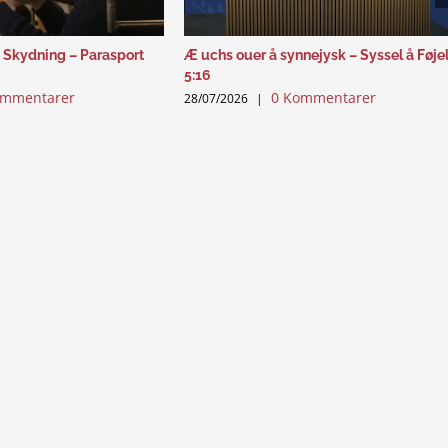
 Skydning – Parasport
Æ uchs ouer å synnejysk – Syssel å Føje
5:16
ommentarer
0 Kommentarer
28/07/2026
|