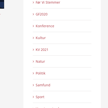
Før Vi Stemmer
l
Skansen lyser op – Internationalt Tattoo
Æ uchs ouer å sy
GF2020
Show 2:2
4:16
0 Kommentarer
0 
21/07/2026
|
21/07/2026
|
Konference
Kultur
KV 2021
Natur
Politik
Samfund
Sport