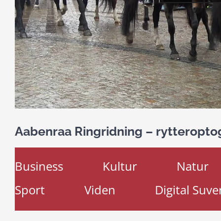
Aabenraa Ringridning – rytteropto
Business
Kultur
Natur
Sport
Viden
Digital Suve