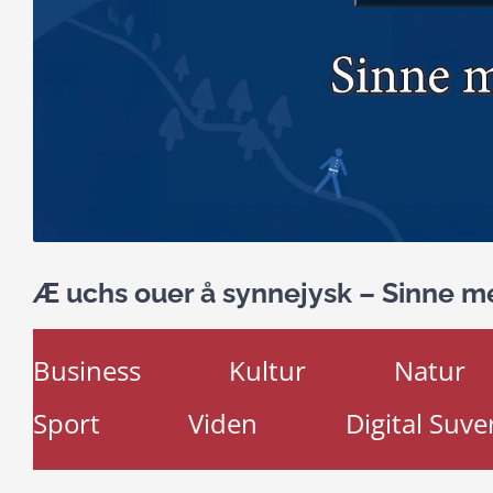
Æ uchs ouer å synnejysk – Sinne m
Business
Kultur
Natur
Sport
Viden
Digital Suve