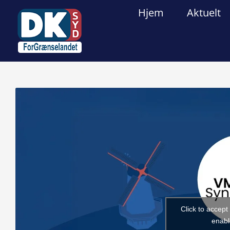
Skip
Hjem
Aktuelt
to
content
View
Larger
Image
Click to accep
enabl