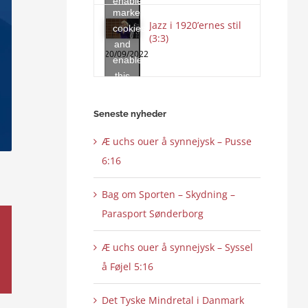
enable
marketing
this
Jazz i 1920’ernes stil
cookies
content
(3:3)
and
20/09/2022
enable
this
content
Seneste nyheder
Æ uchs ouer å synnejysk – Pusse
6:16
Bag om Sporten – Skydning –
Parasport Sønderborg
Æ uchs ouer å synnejysk – Syssel
å Føjel 5:16
Det Tyske Mindretal i Danmark