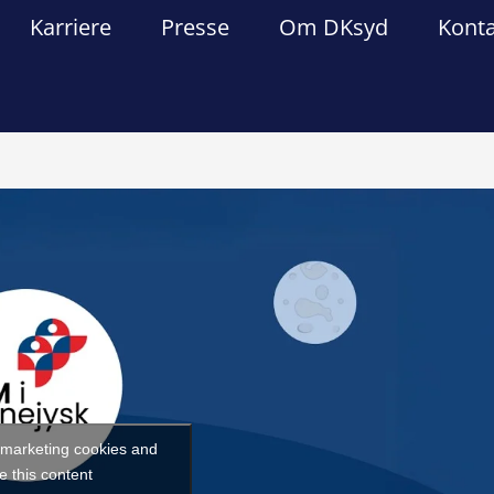
Karriere
Presse
Om DKsyd
Kont
Forrige
Næst
t marketing cookies and
e this content