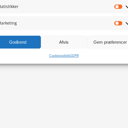
tatistikker
Sta
arketing
Ma
Godkend
Afvis
Gem præferencer
Cookiepolitik
GDPR