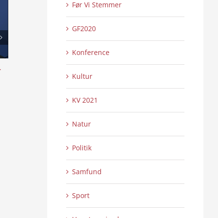
Før Vi Stemmer
GF2020
Konference
l
Skansen lyser op – Internationalt Tattoo
Æ uchs ouer å sy
Kultur
Show 2:2
4:16
0 Kommentarer
0 
21/07/2026
|
21/07/2026
|
KV 2021
Natur
Politik
Samfund
Sport