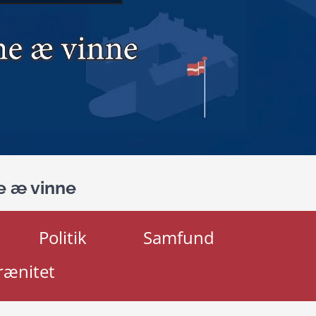
e æ vinne
Politik
Samfund
rænitet