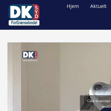
Skip
Hjem
Aktuelt
to
content
View
Larger
Image
Click to accep
enabl