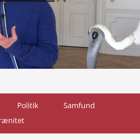
Politik
Samfund
rænitet