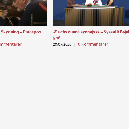
 Skydning – Parasport
Æ uchs ouer å synnejysk – Syssel å Føje
5:16
ommentarer
0 Kommentarer
28/07/2026
|