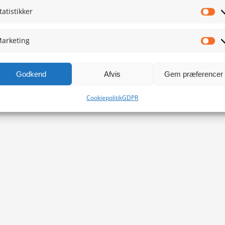
tatistikker
Sta
arketing
Ma
Godkend
Afvis
Gem præferencer
Cookiepolitik
GDPR