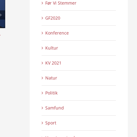
Før Vi Stemmer
GF2020
Konference
l
Skansen lyser op – Internationalt Tattoo
Æ uchs ouer å sy
Show 2:2
4:16
0 Kommentarer
0 
21/07/2026
|
21/07/2026
|
Kultur
KV 2021
Natur
Politik
Samfund
Sport