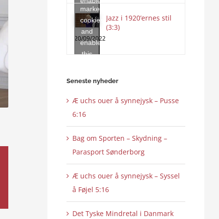
enable
marketing
this
Jazz i 1920’ernes stil
cookies
content
(3:3)
and
20/09/2022
enable
this
content
Seneste nyheder
Æ uchs ouer å synnejysk – Pusse
6:16
Bag om Sporten – Skydning –
Parasport Sønderborg
Æ uchs ouer å synnejysk – Syssel
å Føjel 5:16
Det Tyske Mindretal i Danmark