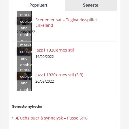
to
Populært
Seneste
accept
marketing
Scenen er sat – Teglværksspillet
cookies
Enkeland
Click
and
to
23/08/2022
enable
accept
this
marketing
content
Jazz i 1920’ernes stil
Click
cookies
to
16/09/2022
and
accept
enable
marketing
this
Jazz i 1920’ernes stil (3:3)
cookies
content
20/09/2022
and
enable
this
content
Seneste nyheder
Æ uchs ouer å synnejysk – Pusse 6:16