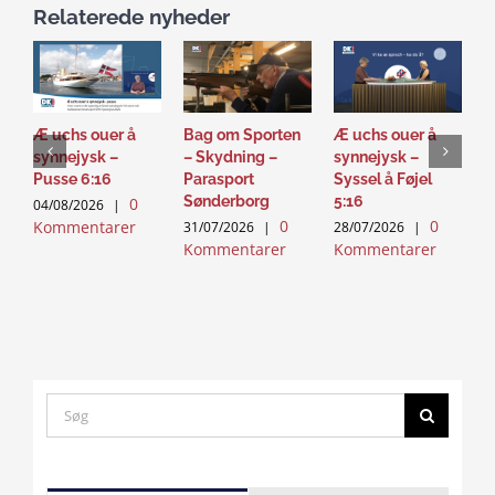
Relaterede nyheder
Æ uchs ouer å
Bag om Sporten
Æ uchs ouer å
S
synnejysk –
– Skydning –
synnejysk –
–
Pusse 6:16
Parasport
Syssel å Føjel
T
Sønderborg
5:16
0
04/08/2026
|
2
0
0
Kommentarer
K
31/07/2026
|
28/07/2026
|
Kommentarer
Kommentarer
Search
for:
Click