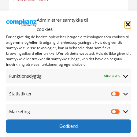
oktober 2024
Administrer samtykke til
cookies
september 2024
For at give dig de bedste oplevelser bruger vi teknologier som cookies til
at gemme og/eller få adgang til enhedsoplysninger. Hvis du giver dit
august 2024
samtykke til disse teknologier, kan vi behandle data som f.eks.
browsingadfærd eller unikke ID'er på dette websted. Hvis du ikke giver dit
samtykke eller trækker dit samtykke tilbage, kan det have en negativ
juli 2024
indvirkning på visse funktioner og egenskaber.
juni 2024
Funktionsdygtig
Altid aktiv
maj 2024
Statistikker
Statistik
april 2024
Marketing
Marketi
marts 2024
Godkend
februar 2024