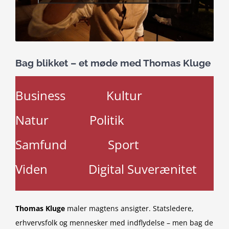
Bag blikket – et møde med Thomas Kluge
Business
Kultur
Natur
Politik
Samfund
Sport
Viden
Digital Suverænitet
Thomas Kluge
maler magtens ansigter. Statsledere,
erhvervsfolk og mennesker med indflydelse – men bag de