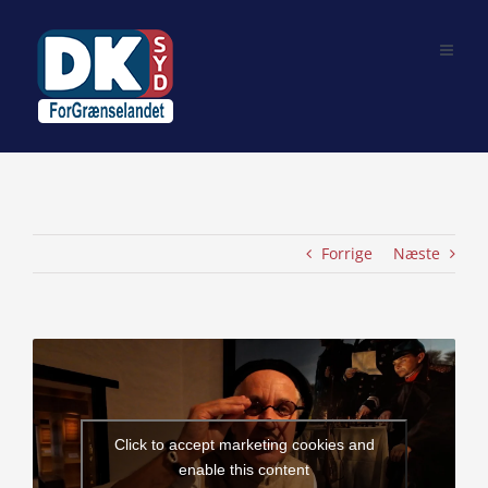
Skip
to
content
Forrige
Næste
View
Larger
Image
Click to accept marketing cookies and
enable this content