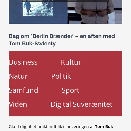
Bag om ‘Berlin Brænder’ – en aften med
Tom Buk-Swienty
Business
Kultur
Natur
Politik
Samfund
Sport
Viden
Digital Suverænitet
Glæd dig til et unikt indblik i lanceringen af
Tom Buk-