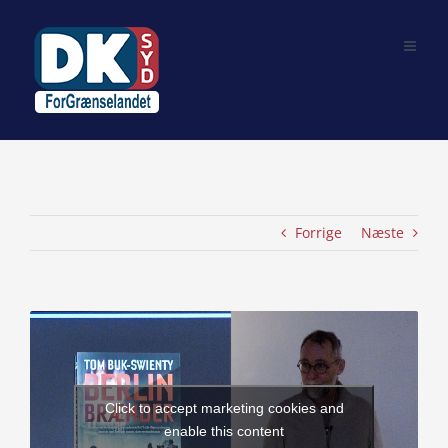
Skip
to
content
Forrige
Næste
View
Larger
Image
Click to accept marketing cookies and
enable this content