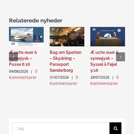
Relaterede nyheder
Æ uchs ouer å
Bag om Sporten
Æ uchs ouer å
S
synnejysk –
– Skydning –
synnejysk –
–
Pusse 6:16
Parasport
Syssel å Føjel
T
Sønderborg
5:16
0
04/08/2026
|
2
0
0
Kommentarer
K
31/07/2026
|
28/07/2026
|
Kommentarer
Kommentarer
Search