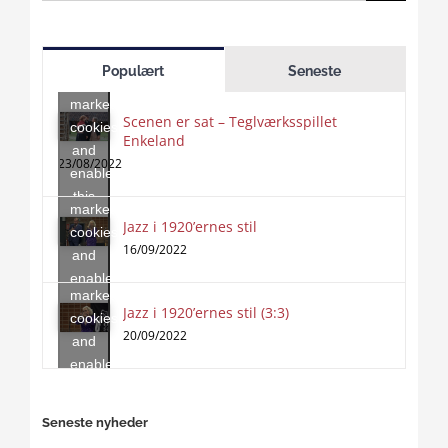
for:
Click
to
Populært
Seneste
accept
marketing
Scenen er sat – Teglværksspillet
cookies
Enkeland
Click
and
to
23/08/2022
enable
accept
this
marketing
content
Jazz i 1920’ernes stil
Click
cookies
to
16/09/2022
and
accept
enable
marketing
this
Jazz i 1920’ernes stil (3:3)
cookies
content
20/09/2022
and
enable
this
content
Seneste nyheder