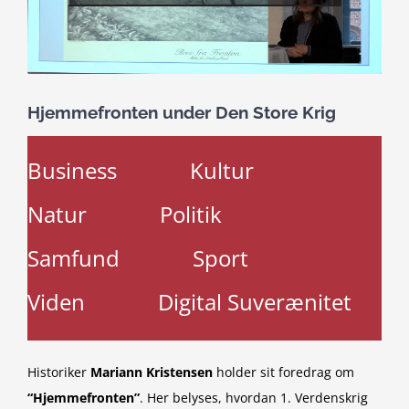
Hjemmefronten under Den Store Krig
Business
Kultur
Natur
Politik
Samfund
Sport
Viden
Digital Suverænitet
Historiker
Mariann Kristensen
holder sit foredrag om
“Hjemmefronten”
. Her belyses, hvordan 1. Verdenskrig