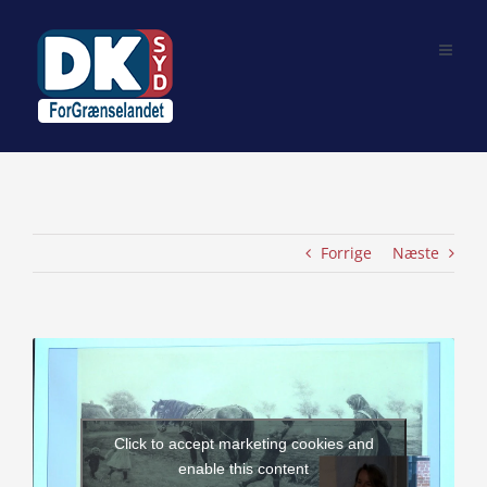
Skip
to
content
Forrige
Næste
View
Larger
Image
Click to accept marketing cookies and
enable this content