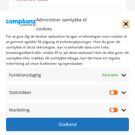
oktober 2024
Administrer samtykke til
cookies
september 2024
For at give dig de bedste oplevelser bruger vi teknologier som cookies til
at gemme og/eller få adgang til enhedsoplysninger. Hvis du giver dit
august 2024
samtykke til disse teknologier, kan vi behandle data som f.eks.
browsingadfærd eller unikke ID'er på dette websted. Hvis du ikke giver dit
samtykke eller trækker dit samtykke tilbage, kan det have en negativ
juli 2024
indvirkning på visse funktioner og egenskaber.
juni 2024
Funktionsdygtig
Altid aktiv
maj 2024
Statistikker
Statistik
april 2024
Marketing
Marketi
marts 2024
Godkend
februar 2024