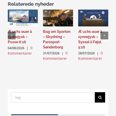
Relaterede nyheder
Æ uchs ouer å
Bag om Sporten
Æ uchs ouer å
S
synnejysk –
– Skydning –
synnejysk –
–
Pusse 6:16
Parasport
Syssel å Føjel
T
Sønderborg
5:16
0
04/08/2026
|
2
0
0
Kommentarer
K
31/07/2026
|
28/07/2026
|
Kommentarer
Kommentarer
Search
for:
Click