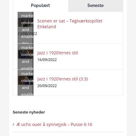
to
Populært
Seneste
accept
marketing
Scenen er sat – Teglværksspillet
cookies
Enkeland
Click
and
to
23/08/2022
enable
accept
this
marketing
content
Jazz i 1920’ernes stil
Click
cookies
to
16/09/2022
and
accept
enable
marketing
this
Jazz i 1920’ernes stil (3:3)
cookies
content
20/09/2022
and
enable
this
content
Seneste nyheder
Æ uchs ouer å synnejysk – Pusse 6:16