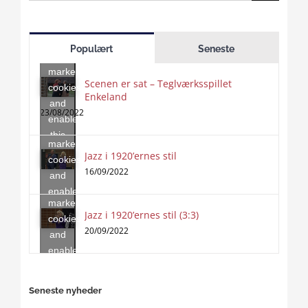
for:
Click
to
Populært
Seneste
accept
marketing
Scenen er sat – Teglværksspillet
cookies
Enkeland
Click
and
to
23/08/2022
enable
accept
this
marketing
content
Jazz i 1920’ernes stil
Click
cookies
to
16/09/2022
and
accept
enable
marketing
this
Jazz i 1920’ernes stil (3:3)
cookies
content
20/09/2022
and
enable
this
content
Seneste nyheder