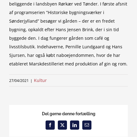
beliggende i landsbyen Rørkær ved Tønder. I første afsnit
af programserien ”Historiske bygningsværker i
Sønderjylland” besøger vi gården – der er en fredet
bygning, opkaldt efter Hans Jensen Brink, der i sin tid
byggede den. I dag fungerer gården som café og
livsstilsbutik. Indehaverne, Pernille Lundgaard og Hans
Sjursen, har også købt naboejendommen, hvor de har
etableret Marskdestilleriet med produktion af gin og rom.
Kultur
27/04/2021
|
Del gerne denne fortælling
Facebook
X
LinkedIn
Email