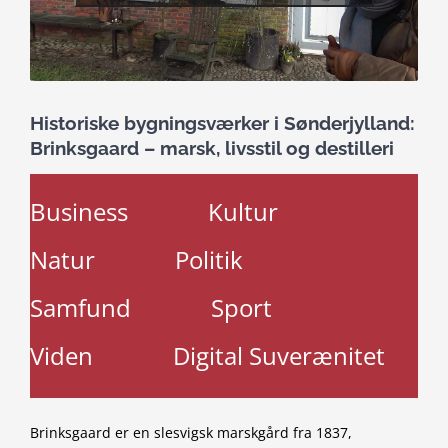
Historiske bygningsværker i Sønderjylland:
Brinksgaard – marsk, livsstil og destilleri
Business
Kultur
Natur
Politik
Samfund
Sport
Viden
Digital Suverænitet
Brinksgaard er en slesvigsk marskgård fra 1837,