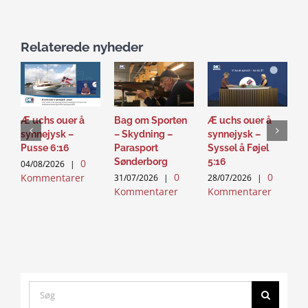
Relaterede nyheder
Æ uchs ouer å
Bag om Sporten
Æ uchs ouer å
S
synnejysk –
– Skydning –
synnejysk –
–
Pusse 6:16
Parasport
Syssel å Føjel
T
Sønderborg
5:16
0
04/08/2026
|
2
0
0
Kommentarer
K
31/07/2026
|
28/07/2026
|
Kommentarer
Kommentarer
Search