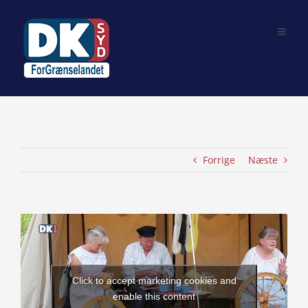
Skip
to
content
Forrige
Næste
View
Larger
Image
Click to accept marketing cookies and
enable this content