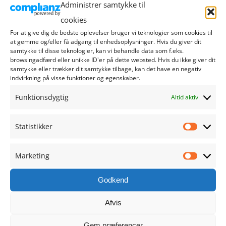
Administrer samtykke til
august 2024
cookies
For at give dig de bedste oplevelser bruger vi teknologier som cookies til
juli 2024
at gemme og/eller få adgang til enhedsoplysninger. Hvis du giver dit
samtykke til disse teknologier, kan vi behandle data som f.eks.
browsingadfærd eller unikke ID'er på dette websted. Hvis du ikke giver dit
juni 2024
samtykke eller trækker dit samtykke tilbage, kan det have en negativ
indvirkning på visse funktioner og egenskaber.
maj 2024
Funktionsdygtig
Altid aktiv
april 2024
Statistikker
Statistik
marts 2024
Marketing
Marketi
februar 2024
Godkend
januar 2024
Afvis
december 2023
Gem præferencer