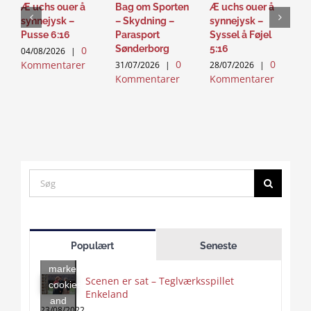
Æ uchs ouer å
Bag om Sporten
Æ uchs ouer å
S
synnejysk –
– Skydning –
synnejysk –
–
Pusse 6:16
Parasport
Syssel å Føjel
T
Sønderborg
5:16
0
04/08/2026
|
2
0
0
Kommentarer
K
31/07/2026
|
28/07/2026
|
Kommentarer
Kommentarer
Search
for:
Click
to
Populært
Seneste
accept
marketing
Scenen er sat – Teglværksspillet
cookies
Enkeland
Click
and
to
23/08/2022