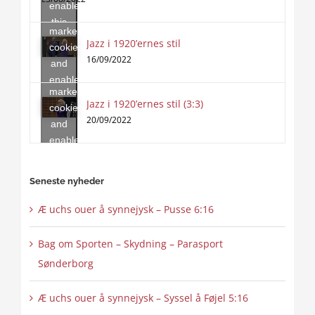
enable
accept
this
marketing
content
Jazz i 1920’ernes stil
Click
cookies
to
16/09/2022
and
accept
enable
marketing
this
Jazz i 1920’ernes stil (3:3)
cookies
content
20/09/2022
and
enable
this
content
Seneste nyheder
Æ uchs ouer å synnejysk – Pusse 6:16
Bag om Sporten – Skydning – Parasport
Sønderborg
Æ uchs ouer å synnejysk – Syssel å Føjel 5:16