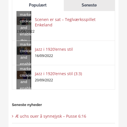
to
Populært
Seneste
accept
marketing
Scenen er sat – Teglværksspillet
cookies
Enkeland
Click
and
to
23/08/2022
enable
accept
this
marketing
content
Jazz i 1920’ernes stil
Click
cookies
to
16/09/2022
and
accept
enable
marketing
this
Jazz i 1920’ernes stil (3:3)
cookies
content
20/09/2022
and
enable
this
content
Seneste nyheder
Æ uchs ouer å synnejysk – Pusse 6:16