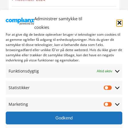
oktober 2024
Administrer samtykke til
cookies
september 2024
For at give dig de bedste oplevelser bruger vi teknologier som cookies til
at gemme og/eller få adgang til enhedsoplysninger. Hvis du giver dit
august 2024
samtykke til disse teknologier, kan vi behandle data som f.eks.
browsingadfærd eller unikke ID'er på dette websted. Hvis du ikke giver dit
samtykke eller trækker dit samtykke tilbage, kan det have en negativ
juli 2024
indvirkning på visse funktioner og egenskaber.
juni 2024
Funktionsdygtig
Altid aktiv
maj 2024
Statistikker
Statistik
april 2024
Marketing
Marketi
marts 2024
Godkend
februar 2024