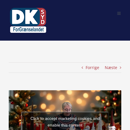
Skip
to
content
Forrige
Næste
View
Larger
Image
Click to accept marketing cookies and
enable this content