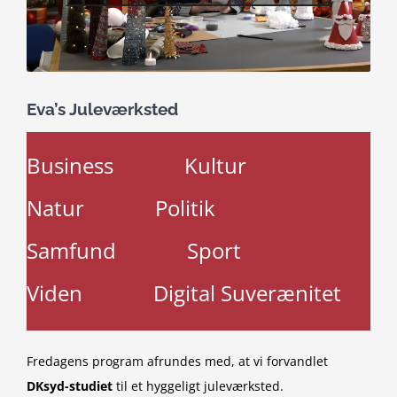
Eva’s Juleværksted
Business
Kultur
Natur
Politik
Samfund
Sport
Viden
Digital Suverænitet
Fredagens program afrundes med, at vi forvandlet
DKsyd-studiet
til et hyggeligt juleværksted.