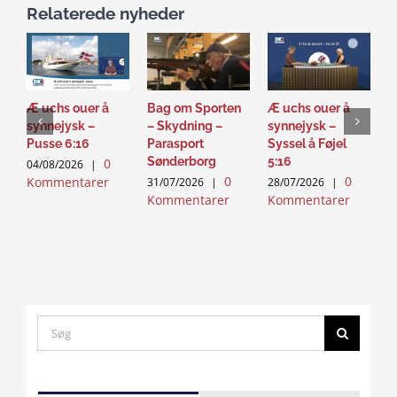
Relaterede nyheder
Æ uchs ouer å
Bag om Sporten
Æ uchs ouer å
S
synnejysk –
– Skydning –
synnejysk –
–
Pusse 6:16
Parasport
Syssel å Føjel
T
Sønderborg
5:16
0
04/08/2026
|
2
0
0
Kommentarer
K
31/07/2026
|
28/07/2026
|
Kommentarer
Kommentarer
Search
for:
Click