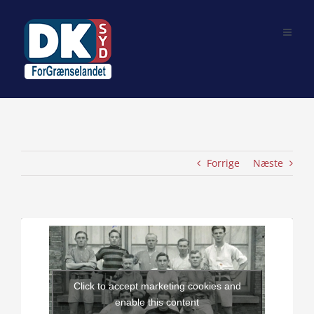
Skip
to
content
Forrige
Næste
View
Larger
Image
Click to accept marketing cookies and
enable this content