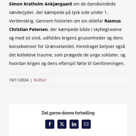
Simon Kratholm Ankjærgaard
om de dansksindede
sønderjyder, der kæmpede på tysk side under 1.
Verdenskrig. Gennem historien om sin oldefar
Rasmus
Christian Petersen
, der kæmpede både i skyttegravene
og med sit sind, udfoldes krigens grusomheder og dens
konsekvenser for Grænselandet. Foredraget belyser også
det kollektive traume, som prægede de unge soldater, og
hvordan krigen og dens efterspil førte til Genforeningen.
Kultur
19/11/2024
|
Del gerne denne fortælling
Facebook
X
LinkedIn
Email