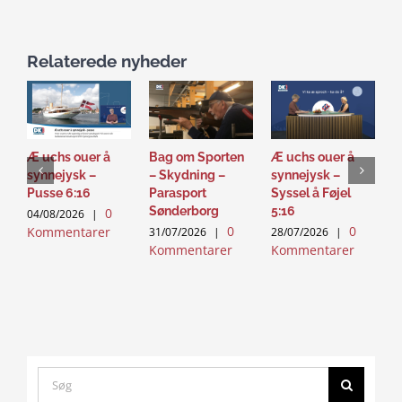
Relaterede nyheder
Æ uchs ouer å
Bag om Sporten
Æ uchs ouer å
S
synnejysk –
– Skydning –
synnejysk –
–
Pusse 6:16
Parasport
Syssel å Føjel
T
Sønderborg
5:16
0
04/08/2026
|
2
0
0
Kommentarer
K
31/07/2026
|
28/07/2026
|
Kommentarer
Kommentarer
Search