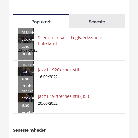
for:
Click
to
Populært
Seneste
accept
marketing
Scenen er sat – Teglværksspillet
cookies
Enkeland
Click
and
to
23/08/2022
enable
accept
this
marketing
content
Jazz i 1920’ernes stil
Click
cookies
to
16/09/2022
and
accept
enable
marketing
this
Jazz i 1920’ernes stil (3:3)
cookies
content
20/09/2022
and
enable
this
content
Seneste nyheder