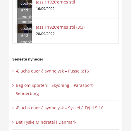
Jazz i 1920’ernes stil
Click
cookies
to
16/09/2022
and
accept
enable
marketing
this
Jazz i 1920’ernes stil (3:3)
cookies
content
20/09/2022
and
enable
this
content
Seneste nyheder
Æ uchs ouer å synnejysk – Pusse 6:16
Bag om Sporten – Skydning – Parasport
Sønderborg
Æ uchs ouer å synnejysk – Syssel å Føjel 5:16
Det Tyske Mindretal i Danmark