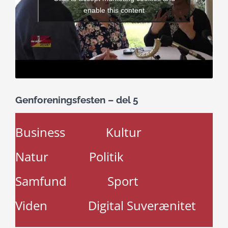
enable this content
Genforeningsfesten – del 5
Business
Kultur
Natur
Politik
Samfund
Sport
Viden
Digital Suverænitet