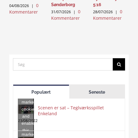
Sønderborg
5:16
0
04/08/2026
|
2
0
0
Kommentarer
K
31/07/2026
|
28/07/2026
|
Kommentarer
Kommentarer
Search
for:
Click
to
Populært
Seneste
accept
marketing
Scenen er sat – Teglværksspillet
cookies
Enkeland
Click
and
to
23/08/2022
enable
accept
this
marketing
content