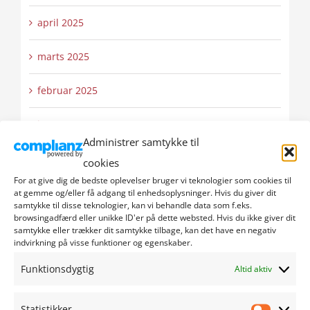
april 2025
marts 2025
februar 2025
januar 2025
Administrer samtykke til
december 2024
cookies
For at give dig de bedste oplevelser bruger vi teknologier som cookies til
november 2024
at gemme og/eller få adgang til enhedsoplysninger. Hvis du giver dit
samtykke til disse teknologier, kan vi behandle data som f.eks.
browsingadfærd eller unikke ID'er på dette websted. Hvis du ikke giver dit
oktober 2024
samtykke eller trækker dit samtykke tilbage, kan det have en negativ
indvirkning på visse funktioner og egenskaber.
september 2024
Funktionsdygtig
Altid aktiv
august 2024
Statistikker