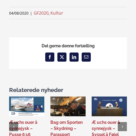
GF2020
Kultur
04/08/2020
|
,
Del gerne denne fortælling
Facebook
X
LinkedIn
Email
Relaterede nyheder
Æ uchs ouer å
Bag om Sporten
Æ uchs ouer å
S
synnejysk –
– Skydning –
synnejysk –
–
Pusse 6:16
Parasport
Syssel å Føjel
T