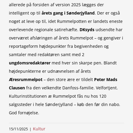
allerede på forsiden af version 2025 lægges der
intelligent op til
årets gang i Sønderjylland
. Der er også
noget at leve op til, idet Rummelpotten er landets eneste
overlevende regionale satirehæfte.
DKsyds
udsendte har
overværet afsløringen af årets Rummelpot – og gengiver i
reportageform højdepunkter fra begivenheden og
samtaler med redaktøren samt med 2
ungdomsredaktører
med hver sin skarpe pen. Blandt
højdepunkterne er udnævnelsen af årets
Æresrummelpot
– den store ære er tildelt
Peter Mads
Clausen
fra den velkendte Danfoss-familie. Velfortjent.
Kulturinstitutionen æ Rummelpot fås nu hos 120
salgssteder i hele Sønderjylland – køb den før din nabo.
God fornøjelse.
Kultur
15/11/2025
|