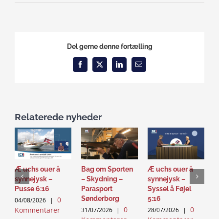
Del gerne denne fortælling
Facebook
X
LinkedIn
Email
Relaterede nyheder
Æ uchs ouer å
Bag om Sporten
Æ uchs ouer å
S
synnejysk –
– Skydning –
synnejysk –
–
Pusse 6:16
Parasport
Syssel å Føjel
T
Sønderborg
5:16
0
04/08/2026
|
2
0
0
Kommentarer
K
31/07/2026
|
28/07/2026
|