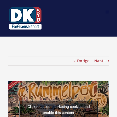
Skip
to
content
Forrige
Næste
View
Larger
Image
Click to accept marketing cookies and
enable this content