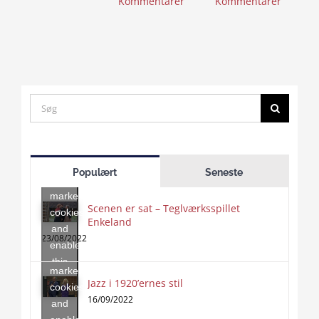
Kommentarer
Kommentarer
Search
for:
Click
to
Populært
Seneste
accept
marketing
Scenen er sat – Teglværksspillet
cookies
Enkeland
Click
and
to
23/08/2022
enable
accept
this
marketing
content
Jazz i 1920’ernes stil
Click
cookies
to
16/09/2022
and
accept