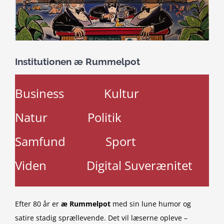
Institutionen æ Rummelpot
Business
Kultur
Natur
Politik
Samfund
Sport
Viden
Digital Suverænitet
Efter 80 år er
æ Rummelpot
med sin lune humor og
satire stadig sprællevende. Det vil læserne opleve –