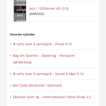
enable
marketing
this
Jazz i 1920’ernes stil (3:3)
cookies
content
20/09/2022
and
enable
this
content
Seneste nyheder
Æ uchs ouer å synnejysk – Pusse 6:16
Bag om Sporten – Skydning – Parasport
Sønderborg
Æ uchs ouer å synnejysk – Syssel å Føjel 5:16
Det Tyske Mindretal i Danmark
Skansen lyser op – Internationalt Tattoo Show 2:2