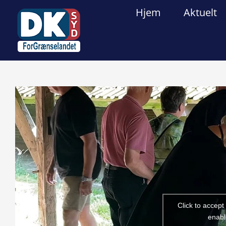
Skip
Hjem
Aktuelt
to
content
View
Larger
Image
Click to accep
enabl