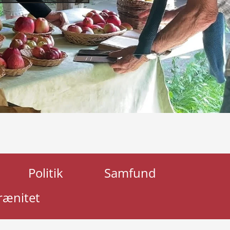
Politik
Samfund
rænitet