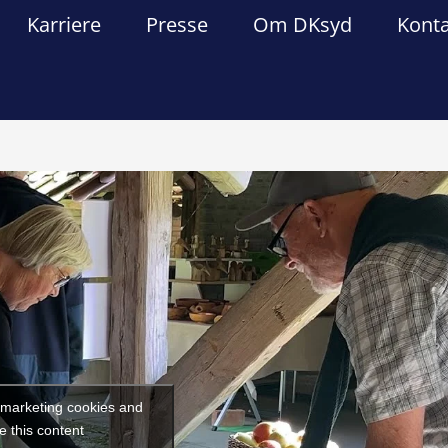
Karriere
Presse
Om DKsyd
Kont
Forrige
Næst
t marketing cookies and
e this content