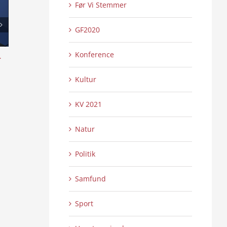
Før Vi Stemmer
GF2020
Konference
l
Skansen lyser op – Internationalt Tattoo
Æ uchs ouer å sy
Show 2:2
4:16
0 Kommentarer
0 
21/07/2026
|
21/07/2026
|
Kultur
KV 2021
Natur
Politik
Samfund
Sport