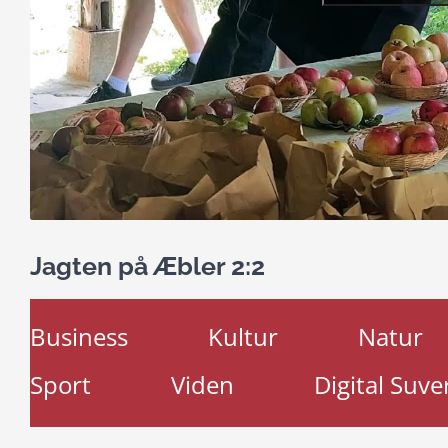
Jagten på Æbler 2:2
Business
Kultur
Natur
Sport
Viden
Digital Suve