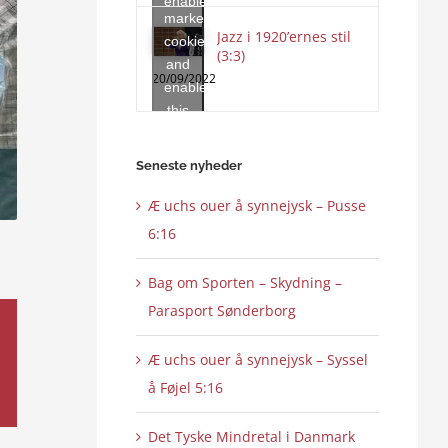
enable
marketing
this
Jazz i 1920’ernes stil
cookies
content
(3:3)
and
20/09/2022
enable
this
content
Seneste nyheder
Æ uchs ouer å synnejysk – Pusse
6:16
Bag om Sporten – Skydning –
Parasport Sønderborg
Æ uchs ouer å synnejysk – Syssel
å Føjel 5:16
Det Tyske Mindretal i Danmark