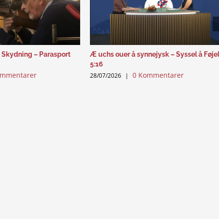
 Skydning – Parasport
Æ uchs ouer å synnejysk – Syssel å Føje
5:16
ommentarer
0 Kommentarer
28/07/2026
|