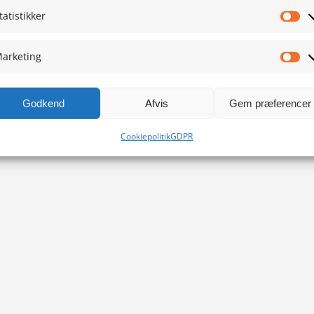
tatistikker
Sta
arketing
Ma
Godkend
Afvis
Gem præferencer
Cookiepolitik
GDPR