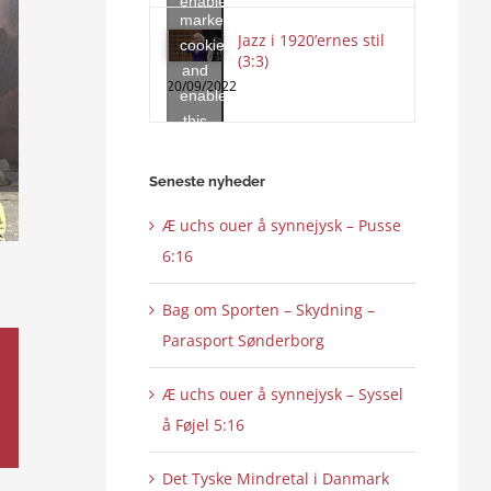
enable
marketing
this
Jazz i 1920’ernes stil
cookies
content
(3:3)
and
20/09/2022
enable
this
content
Seneste nyheder
Æ uchs ouer å synnejysk – Pusse
6:16
Bag om Sporten – Skydning –
Parasport Sønderborg
Æ uchs ouer å synnejysk – Syssel
å Føjel 5:16
Det Tyske Mindretal i Danmark