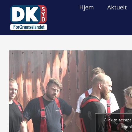
Skip
Hjem
Aktuelt
to
content
View
Larger
Image
Click to accep
enabl