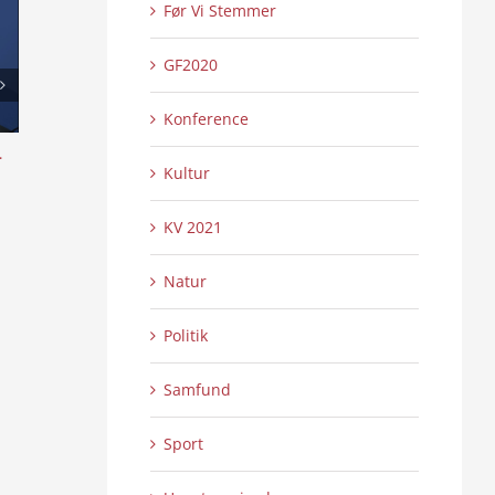
Før Vi Stemmer
GF2020
Konference
l
Skansen lyser op – Internationalt Tattoo
Æ uchs ouer å sy
Kultur
Show 2:2
4:16
0 Kommentarer
0 
21/07/2026
|
21/07/2026
|
KV 2021
Natur
Politik
Samfund
Sport