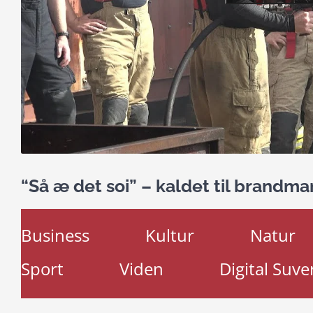
“Så æ det soi” – kaldet til brandm
Business
Kultur
Natur
Sport
Viden
Digital Suve