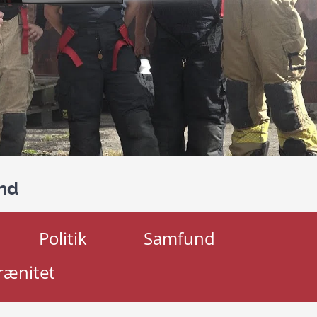
and
Politik
Samfund
rænitet