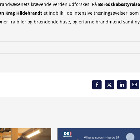
r brandvæsenets krævende verden udforskes. På
Beredskabsstyrels
ian Krag Hildebrandt
et indblik i de intensive træningsøvelser, som
er fra biler og brændende huse, og erfarne brandmænd samt ny
Facebook
X
LinkedIn
Em