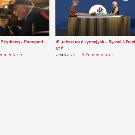
 Skydning – Parasport
Æ uchs ouer å synnejysk – Syssel å Føje
5:16
ommentarer
0 Kommentarer
28/07/2026
|