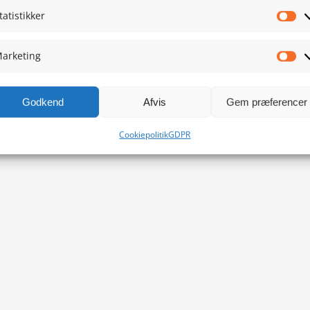
tatistikker
Sta
arketing
Ma
Godkend
Afvis
Gem præferencer
Cookiepolitik
GDPR