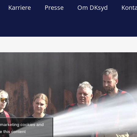
Karriere
Presse
Om DKsyd
Kont
Forrige
Næst
t marketing cookies and
e this content